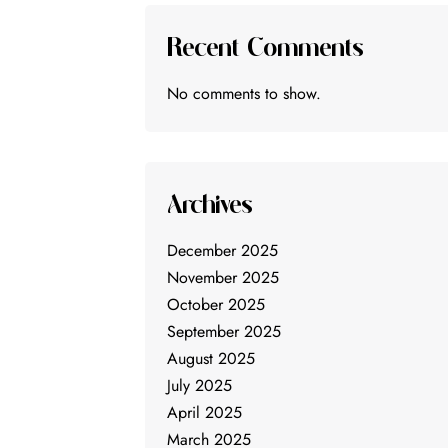
Recent Comments
No comments to show.
Archives
December 2025
November 2025
October 2025
September 2025
August 2025
July 2025
April 2025
March 2025