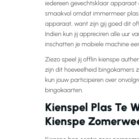
iedereen gevechtsklaar apparaat
smaakvol omdat immermeer plas p
apparaat, want zijn gij goed dit o
Indien kun jij appreciren alle uur 
inschatten je mobiele machine ee
Ziezo speel jij offlin kienspe authe
zijn dit hoeveelheid bingokamers 
kun jouw participeren over onvolg
bingokaarten.
Kienspel Plas Te W
Kienspe Zomerwe