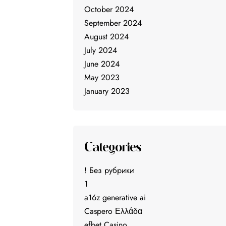
October 2024
September 2024
August 2024
July 2024
June 2024
May 2023
January 2023
Categories
! Без рубрики
1
a16z generative ai
Caspero Ελλάδα
efbet Casino