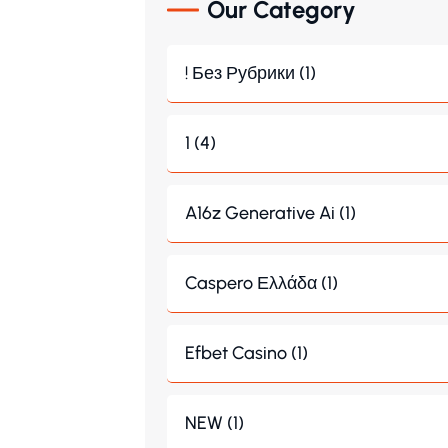
Our Category
! Без Рубрики (1)
1 (4)
A16z Generative Ai (1)
Caspero Ελλάδα (1)
Efbet Casino (1)
NEW (1)