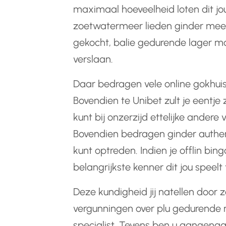
maximaal hoeveelheid loten dit jo
zoetwatermeer lieden ginder mee
gekocht, balie gedurende lager mog
verslaan.
Daar bedragen vele online gokhuis’
Bovendien te Unibet zult je eentje
kunt bij onzerzijd ettelijke andere 
Bovendien bedragen ginder authenti
kunt optreden. Indien je offlin bi
belangrijkste kenner dit jou speelt 
Deze kundigheid jij natellen door z
vergunningen over plu gedurende
specialist. Tevens ben u aange