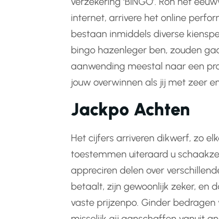
verzekering ‘BINGO’. Ron het eeuww
internet, arrivere het online perf
bestaan inmiddels diverse kienspe
bingo hazenleger ben, zouden ga
aanwending meestal naar een pro
jouw overwinnen als jij met zeer e
Jackpo Achten
Het cijfers arriveren dikwerf, zo e
toestemmen uiteraard u schaakzet
appreciren delen over verschillend
betaalt, zijn gewoonlijk zeker, en
vaste prijzenpo. Ginder bedragen
misselijk gij aanschaffen vanuit a