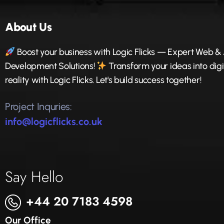
About Us
Boost your business with Logic Flicks — Expert Web &
Development Solutions!
Transform your ideas into digi
reality with Logic Flicks. Let's build success together!
Project Inquries:
info@logicflicks.co.uk
Say Hello
+44 20 7183 4598
Our Office