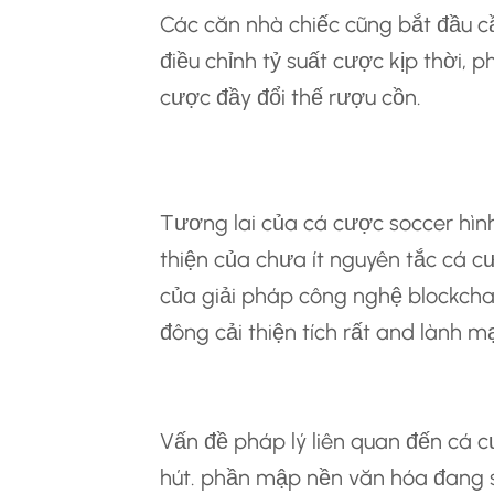
Các căn nhà chiếc cũng bắt đầu câ
điều chỉnh tỷ suất cược kịp thời,
cược đầy đổi thế rượu cồn.
Xu Hướng Cá Cược
Tương lai của cá cược soccer hình
thiện của chưa ít nguyên tắc cá c
của giải pháp công nghệ blockcha
đông cải thiện tích rất and lành 
Tính Pháp Lý Của Cá Cược
Vấn đề pháp lý liên quan đến cá 
hút. phần mập nền văn hóa đang si