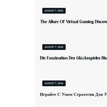
AUGUST 7, 2026
T
H
E
A
L
L
U
R
E
O
F
V
I
R
T
U
A
L
G
A
M
I
N
G
D
I
S
C
O
V
AUGUST 7, 2026
D
I
E
F
A
S
Z
I
N
A
T
I
O
N
D
E
S
G
L
Ü
C
K
S
S
P
I
E
L
E
S
R
I
S
AUGUST 7, 2026
И
Г
Р
А
Й
Т
Е
С
У
М
О
М
С
Т
Р
А
Т
Е
Г
И
И
Д
Л
Я
У