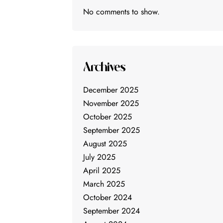
No comments to show.
Archives
December 2025
November 2025
October 2025
September 2025
August 2025
July 2025
April 2025
March 2025
October 2024
September 2024