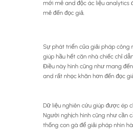
mới mẻ and độc ác liệu analytics 
mẻ đến đọc giả.
Công Nghệ And Tỷ
Sự phát triển của giải pháp công n
giúp hầu hết căn nhà chiếc chỉ dẫ
Điều này hình cũng như mang đến 
and rất nhọc khăn hơn đến đọc gi
Dữ Liệu Nghiên Cứu Giúp 
Dữ liệu nghiên cứu giúp được ép 
Người nghịch hình cũng như cần c
thống con gà để giải pháp nhìn hà