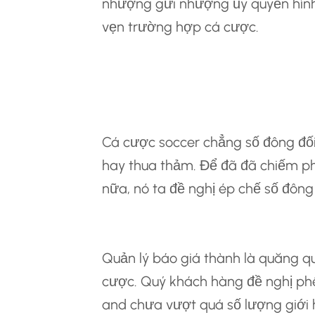
nhượng gửi nhượng ủy quyền hình
vẹn trường hợp cá cược.
Một Vài Mẹo Hữu 
Thành Phầm
Cá cược soccer chẳng số đông đối 
hay thua thảm. Để đã đã chiếm 
nữa, nó ta đề nghị ép chế số đôn
Quản Lý Báo Giá Thành C
Quản lý báo giá thành là quăng qu
cược. Quý khách hàng đề nghị phê
and chưa vượt quá số lượng giới 