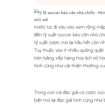
trước lúc đi sâu vào xem rộng mậ
đến tỷ suất soccer kèo căn nhà chi
tỷ suất cược mà lại hầu hết căn n
Tùy thuộc vào ít nhiều quăng quật 
trên bảng xếp hạng hay lịch sử hà
hình cũng như cải thiện thường xu
Một Vài Kèo Phần
Trong con cái đọc giả cá cược socc
biệt mà lại đọc giả hình cũng như b