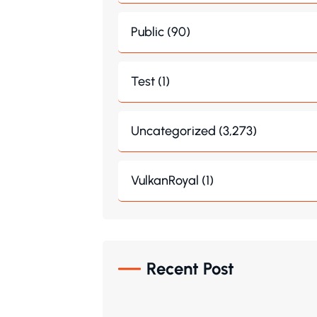
Public (90)
Test (1)
Uncategorized (3,273)
VulkanRoyal (1)
Recent Post