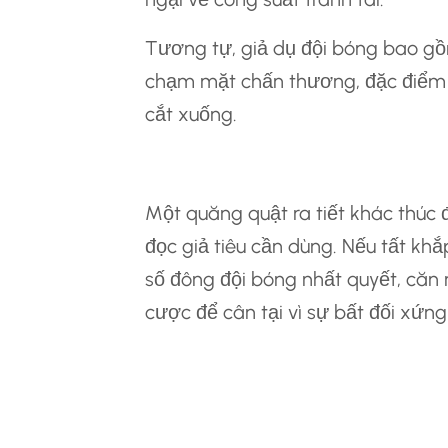
Tương tự, giả dụ đội bóng bao gồ
chạm mặt chấn thương, đặc điểm 
cắt xuống.
Đặt Cược Của Đọc Giả Tiê
Một quăng quật ra tiết khác thúc 
đọc giả tiêu cần dùng. Nếu tất kh
số đông đội bóng nhất quyết, căn 
cược để cân tại vì sự bất đối xứn
Cách Đọc And Ngh
Soccer Kèo Căn N