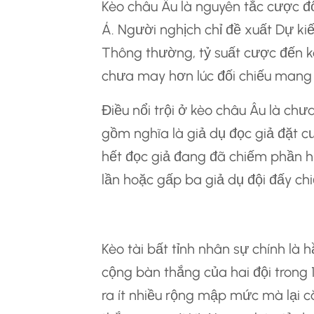
Kèo châu Âu là nguyên tắc cược đố
Á. Người nghịch chỉ đề xuất Dự ki
Thông thường, tỷ suất cược đến k
chưa may hơn lúc đối chiếu mang 
Điều nổi trội ở kèo châu Âu là chư
gồm nghĩa là giả dụ đọc giả đặt c
hết đọc giả đang đã chiếm phần h
lần hoặc gấp ba giả dụ đội đấy chiế
Kèo Tài Bất Tỉnh Nhân Sự
Kèo tài bất tỉnh nhân sự chính là 
cộng bàn thắng của hai đội trong
ra ít nhiều rộng mập mức mà lại c