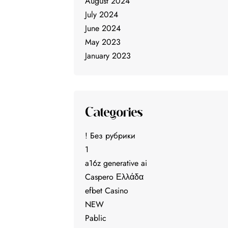
August 2024
July 2024
June 2024
May 2023
January 2023
Categories
! Без рубрики
1
a16z generative ai
Caspero Ελλάδα
efbet Casino
NEW
Pablic