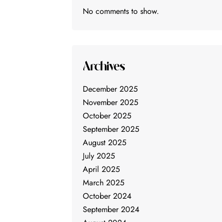
No comments to show.
Archives
December 2025
November 2025
October 2025
September 2025
August 2025
July 2025
April 2025
March 2025
October 2024
September 2024