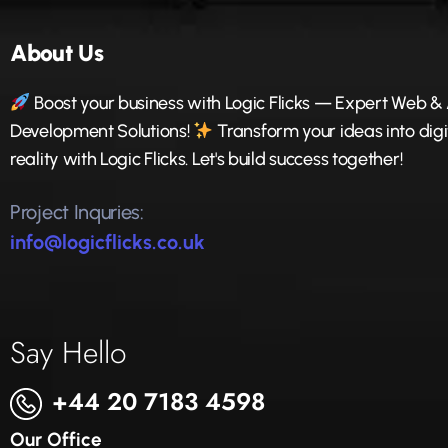
About Us
Boost your business with Logic Flicks — Expert Web &
Development Solutions!
Transform your ideas into digi
reality with Logic Flicks. Let's build success together!
Project Inquries:
info@logicflicks.co.uk
Say Hello
+44 20 7183 4598
Our Office