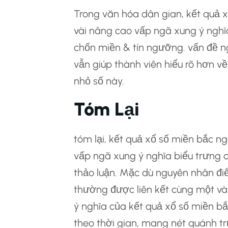
Trong văn hóa dân gian, kết quả
vài nâng cao vấp ngã xung ý nghĩ
chốn miền & tín ngưỡng. vấn đề 
vẫn giúp thành viên hiểu rõ hơn về
nhỏ số này.
Tóm Lại
tóm lại, kết quả xổ số miền bắc n
vấp ngã xung ý nghĩa biểu trưng ca
thảo luận. Mặc dù nguyên nhân đi
thường được liên kết cùng một vài
ý nghĩa của kết quả xổ số miền b
theo thời gian, mang nét quánh tr