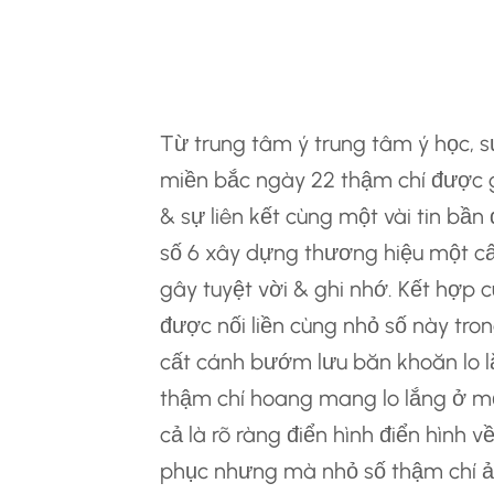
Kết Quả Xổ Số Mi
Tâm Lý Học Và Hi
Từ trung tâm ý trung tâm ý học, 
miền bắc ngày 22 thậm chí được g
& sự liên kết cùng một vài tin bần 
số 6 xây dựng thương hiệu một cấ
gây tuyệt vời & ghi nhớ. Kết hợp 
được nối liền cùng nhỏ số này tron
cất cánh bướm lưu băn khoăn lo 
thậm chí hoang mang lo lắng ở mộ
cả là rõ ràng điển hình điển hình 
phục nhưng mà nhỏ số thậm chí ản