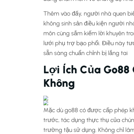
Thêm vào đấy, người nhà quen biế
không sinh sản điều kiện người nh
môn cùng sắm kiếm lời khuyên tr
lưới phụ trợ bạo phổi. Điều này t
sẵn sàng chuẩn chỉnh bị lắng tai
Lợi Ích Của Go88
Không
Mặc dù go88 có được cấp phép k
trước, tác dụng thực thụ của chún
trường tậu sử dụng. Không chỉ lâm