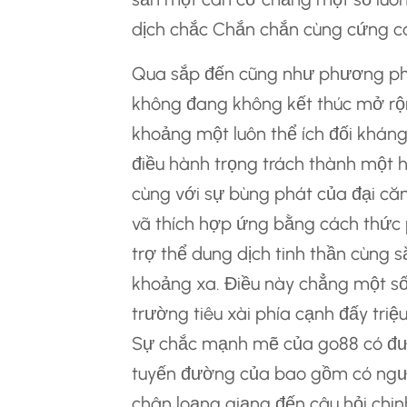
dịch chắc Chắn chắn cùng cứng c
Qua sắp đến cũng như phương ph
không đang không kết thúc mở rộ
khoảng một luôn thể ích đối khán
điều hành trọng trách thành một h
cùng với sự bùng phát của đại că
vã thích hợp ứng bằng cách thức 
trợ thể dung dịch tinh thần cùng
khoảng xa. Điều này chẳng một số
trường tiêu xài phía cạnh đấy triệ
Sự chắc mạnh mẽ của go88 có đư
tuyến đường của bao gồm có ngườ
chân loạng giạng đến câu hỏi chin