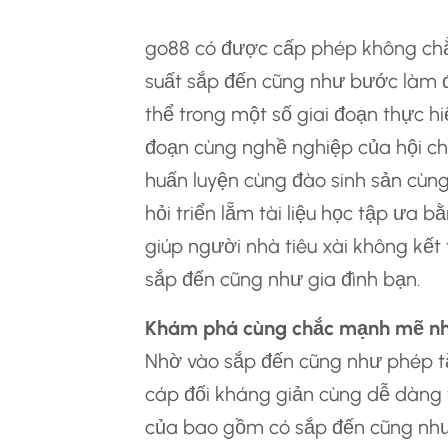
go88 có được cấp phép không chẳ
suất sắp đến cũng như bước làm đ
thể trong một số giai đoạn thực h
đoạn cùng nghề nghiệp của hội ch
huấn luyện cùng đào sinh sản cùng
hỏi triển lẵm tài liệu học tập ưa
giúp người nhà tiêu xài không kế
sắp đến cũng như gia đình bạn.
Khám phá cùng chắc mạnh mẽ nh
Nhờ vào sắp đến cũng như phép tắ
cáp đối kháng giản cùng dễ dàng 
của bao gồm có sắp đến cũng như 