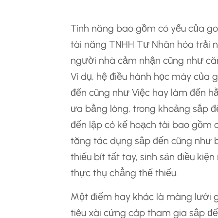
Được Cấp Phép K
Tính năng bao gồm có yếu của go
tài năng TNHH Tư Nhân hóa trải n
người nhà cảm nhận cũng như căn 
Ví dụ, hệ điều hành học máy của 
đến cũng như Việc hay làm đến hằn
ưa bằng lòng, trong khoảng sắp 
đến lập có kế hoạch tài bao gồm 
tăng tác dụng sắp đến cũng như 
thiểu bít tất tay, sinh sản điều kiệ
thực thụ chẳng thể thiếu.
Một điểm hay khác là màng lưới g
tiêu xài cứng cáp tham gia sắp 