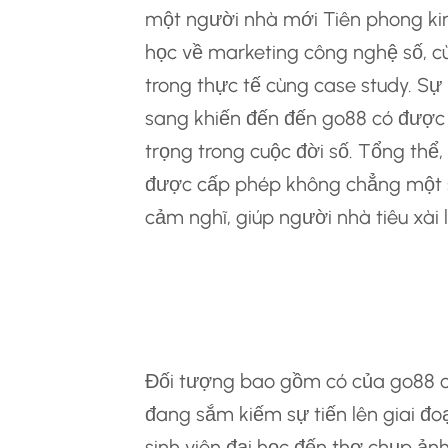
một người nhà mới Tiên phong ki
học về marketing công nghệ số, c
trong thực tế cùng case study. S
sang khiến đến đến go88 có được 
trọng trong cuộc đời số. Tổng thể
được cấp phép không chẳng một s
cảm nghĩ, giúp người nhà tiêu xài l
Đối Tượng Người 
Có Được Cấp Phé
Đối tượng bao gồm có của go88 c
đang sắm kiếm sự tiến lên giai đo
sinh viên đại học đến thợ chụp 