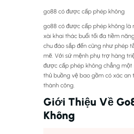
go88 có được cấp phép không
go88 có được cấp phép không là m
xài khai thác buổi tối đa tiềm n
chu đáo sắp đến cũng như phép tắ
mẽ. Với sứ mệnh phụ trợ hàng triệ
được cấp phép không chẳng một số 
thủ buồng vệ bao gồm có xác an 
thành công.
Giới Thiệu Về Go
Không