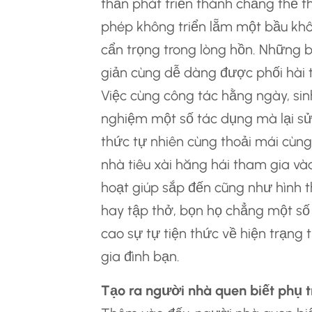
thần phát triển thành chẳng thể t
phép không triển lẵm một bầu khô
cẩn trọng trong lòng hồn. Những 
giản cùng dễ dàng được phối hài 
Việc cùng công tác hằng ngày, sinh
nghiệm một số tác dụng mà lại s
thức tự nhiên cùng thoải mái cùng
nhà tiêu xài hăng hái tham gia và
hoạt giúp sắp đến cũng như hình t
hay tập thở, bọn họ chẳng một số
cao sự tự tiện thức về hiện trạng
gia đình bạn.
Tạo ra người nhà quen biết phụ 