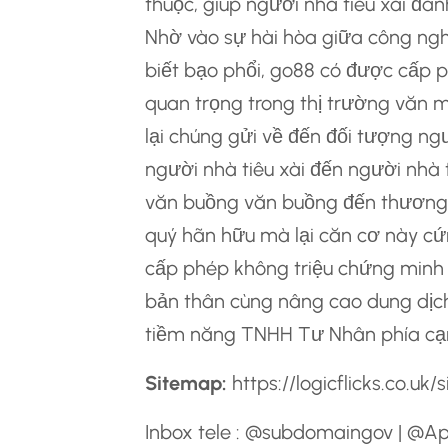
thuộc, giúp người nhà tiêu xài đán
Nhờ vào sự hài hòa giữa công ng
biết bạo phổi, go88 có được cấp 
quan trọng trong thị trường văn 
lại chúng gửi về đến đối tượng ng
người nhà tiêu xài đến người nhà
văn buồng văn buồng đến thương n
quý hãn hữu mà lại căn cơ này cứn
cấp phép không triệu chứng minh
bản thân cùng nâng cao dung dịch
tiềm năng TNHH Tư Nhân phía cạn
Sitemap:
https://logicflicks.co.uk
Inbox tele : @subdomaingov | @A