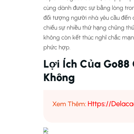
cùng dành được sự bằng lòng tron
đối tượng người nhà yêu cầu đến
chiếu sự nhiều thứ hạng chủng th
không còn kết thúc nghỉ chắc mạ
phức hợp.
Lợi Ích Của Go88
Không
Https://delac
Xem Thêm: