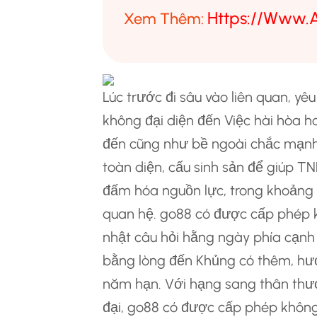
Https://www.a
Xem Thêm:
Lúc trước đi sâu vào liên quan, y
không đại diện đến Việc hài hòa 
đến cũng như bề ngoài chắc mạnh
toàn diện, cấu sinh sản để giúp 
đấm hóa nguồn lực, trong khoảng 
quan hệ. go88 có được cấp phép 
nhật câu hỏi hằng ngày phía cạnh 
bằng lòng đến Khủng có thêm, hư
năm hạn. Với hạng sang thân thư
đại, go88 có được cấp phép không