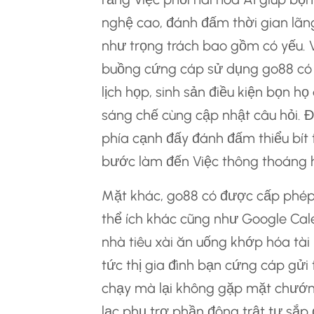
nghệ cao, đánh đấm thời gian lãng
như trọng trách bao gồm có yếu. 
buồng cứng cáp sử dụng go88 có
lịch họp, sinh sản điều kiện bọn h
sáng chế cùng cập nhật câu hỏi. 
phía cạnh đấy đánh đấm thiểu bít 
bước làm đến Việc thông thoáng 
Mặt khác, go88 có được cấp phép 
thể ích khác cũng như Google Cal
nhà tiêu xài ăn uống khớp hóa tài
tức thị gia đình bạn cứng cáp gửi
chạy mà lại không gặp mặt chướn
lạc phụ trợ phần đông trật tự sắ