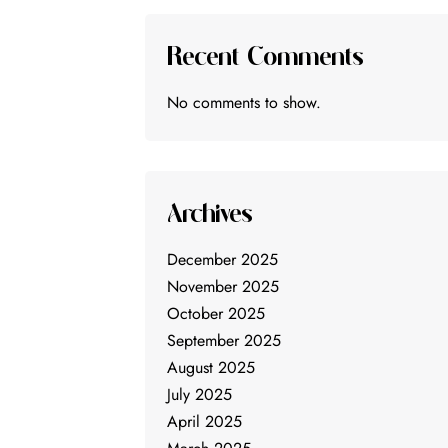
Recent Comments
No comments to show.
Archives
December 2025
November 2025
October 2025
September 2025
August 2025
July 2025
April 2025