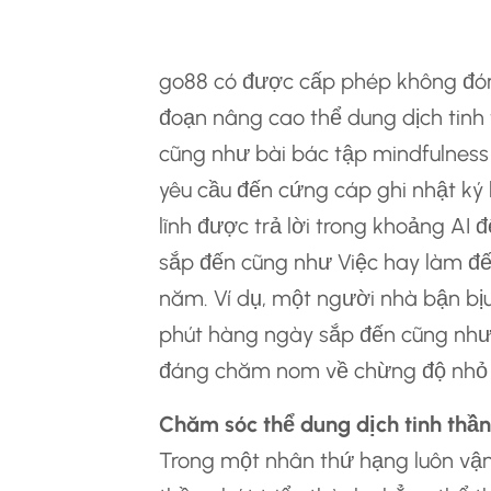
Cải Thiện Thể Dun
go88 có được cấp phép không đóng 
đoạn nâng cao thể dung dịch tinh
cũng như bài bác tập mindfulness
yêu cầu đến cứng cáp ghi nhật ký
lĩnh được trả lời trong khoảng AI đ
sắp đến cũng như Việc hay làm đế
năm. Ví dụ, một người nhà bận bị
phút hàng ngày sắp đến cũng như 
đáng chăm nom về chừng độ nhỏ t
Chăm sóc thể dung dịch tinh thầ
Trong một nhân thứ hạng luôn vận 