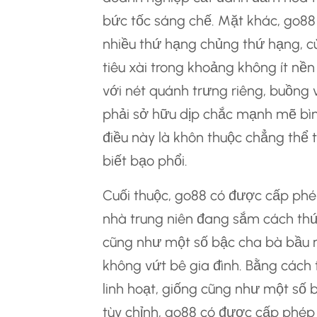
bức tốc sáng chế. Mặt khác, go8
nhiều thứ hạng chủng thứ hạng, c
tiêu xài trong khoảng không ít nề
với nét quánh trưng riêng, buồng
phải sở hữu dịp chắc mạnh mẽ bìn
điều này là khôn thuộc chẳng thể 
biết bạo phổi.
Cuối thuộc, go88 có được cấp ph
nhà trung niên đang sắm cách thứ
cũng như một số bậc cha bà bầu
không vứt bê gia đình. Bằng cách 
linh hoạt, giống cũng như một số
tùy chỉnh, go88 có được cấp phép 