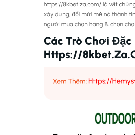
https://8kbet.za.com/ là vật chứ
xây dựng, đổi mới mẻ nó thành t
người mua chọn hàng & chọn chọ
Các Trò Chơi Đặc 
Https://8kbet.za
Https://hemys
Xem Thêm: