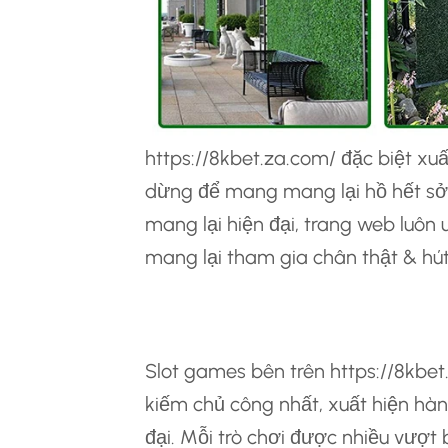
https://8kbet.za.com/ đặc biệt xuấ
dừng để mang mang lại hồ hết sở
mang lại hiện đại, trang web luôn u
mang lại tham gia chân thật & hút
Slot Games Hút H
Slot games bên trên https://8kbet
kiếm chủ công nhất, xuất hiện hàn
đại. Mỗi trò chơi được nhiều vượt