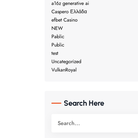
a16z generative ai
Caspero Ελλάδα
efbet Casino
NEW
Pablic
Public
test
Uncategorized
VulkanRoyal
Search Here