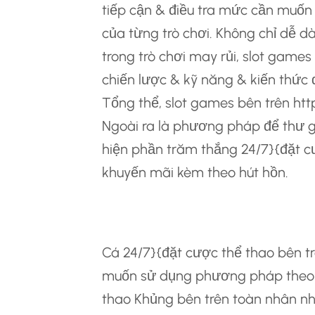
tiếp cận & điều tra mức cần muố
của từng trò chơi. Không chỉ dễ d
trong trò chơi may rủi, slot game
chiến lược & kỹ năng & kiến thứ
Tổng thể, slot games bên trên htt
Ngoài ra là phương pháp để thư gi
hiện phần trăm thắng 24/7}{đặt c
khuyến mãi kèm theo hút hồn.
Thể Thao & Cá 24
Cá 24/7}{đặt cược thể thao bên t
muốn sử dụng phương pháp theo d
thao Khủng bên trên toàn nhân nhi