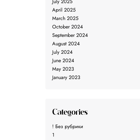
July 2025
April 2025
March 2025
October 2024
September 2024
August 2024
July 2024
June 2024
May 2023
January 2023
Categories
! Без рубрики
1