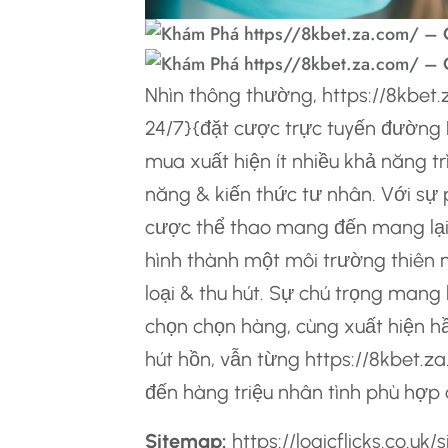
Nhìn thông thường, https://8kbet
24/7}{đặt cược trực tuyến đường N
mua xuất hiện ít nhiều khả năng 
năng & kiến thức tư nhân. Với sự p
cược thể thao mang đến mang lại
hình thành một môi trường thiên nh
loại & thu hút. Sự chú trọng man
chọn chọn hàng, cùng xuất hiện h
hút hồn, vẫn từng https://8kbet.
đến hàng triệu nhân tình phù hợp
Sitemap:
https://logicflicks.co.uk