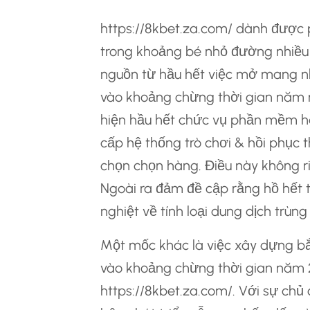
https://8kbet.za.com/ dành được
trong khoảng bé nhỏ đường nhiều 
nguồn từ hầu hết việc mở mang nh
vào khoảng chừng thời gian năm n
hiện hầu hết chức vụ phần mềm hàn
cấp hệ thống trò chơi & hồi phục
chọn chọn hàng. Điều này không ri
Ngoài ra đảm đề cập rằng hồ hết 
nghiệt về tính loại dung dịch trùn
Một mốc khác là việc xây dựng b
vào khoảng chừng thời gian năm 
https://8kbet.za.com/. Với sự ch