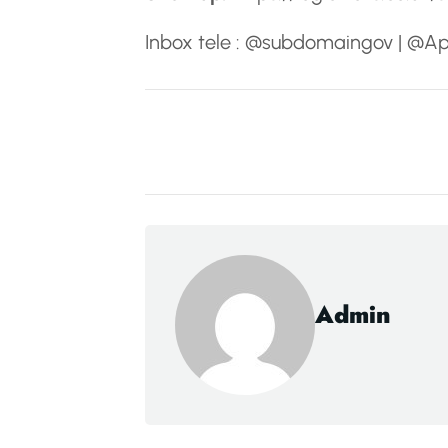
Inbox tele : @subdomaingov | @A
Admin