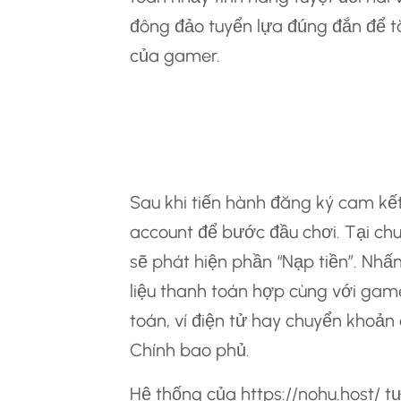
đông đảo tuyển lựa đúng đắn để
của gamer.
Nạp Tiền Vào Acco
Https://nohu.host/
Sau khi tiến hành đăng ký cam kết
account để bước đầu chơi. Tại ch
sẽ phát hiện phần “Nạp tiền”. Nh
liệu thanh toán hợp cùng với game
toán, ví điện tử hay chuyển kho
Chính bao phủ.
Hệ thống của https://nohu.host/ t