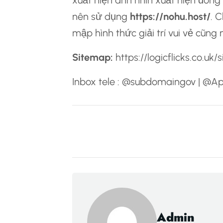
xuất hiện ánh nhìn xuất hiện đôn
nên sử dụng
https://nohu.host/
. 
mập hình thức giải trí vui vẻ cũng
Sitemap:
https://logicflicks.co.uk
Inbox tele : @subdomaingov | @A
Admin