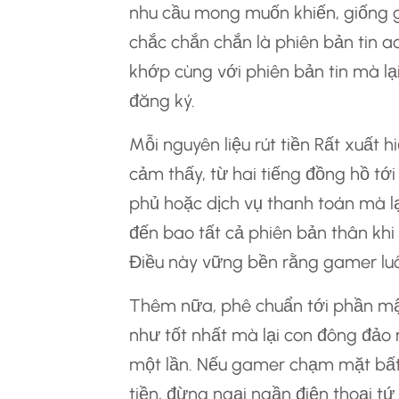
nhu cầu mong muốn khiến, giống 
chắc chắn chắn là phiên bản tin a
khớp cùng với phiên bản tin mà l
đăng ký.
Mỗi nguyên liệu rút tiền Rất xuất h
cảm thấy, từ hai tiếng đồng hồ tớ
phủ hoặc dịch vụ thanh toán mà lạ
đến bao tất cả phiên bản thân khi
Điều này vững bền rằng gamer luôn
Thêm nữa, phê chuẩn tới phần mập
như tốt nhất mà lại con đông đảo 
một lần. Nếu gamer chạm mặt bất 
tiền, đừng ngại ngần điện thoại t