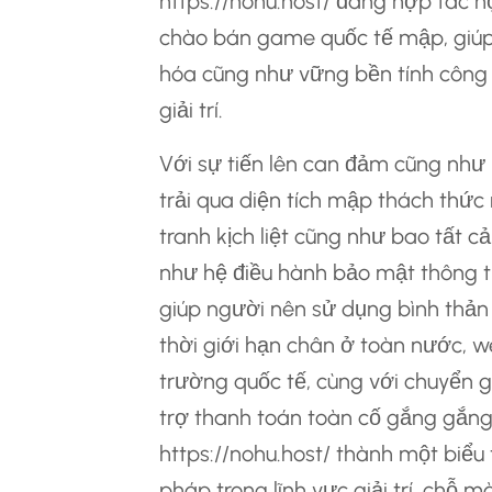
https://nohu.host/ đang hợp tác 
chào bán game quốc tế mập, giúp
hóa cũng như vững bền tính công
giải trí.
Với sự tiến lên can đảm cũng như
trải qua diện tích mập thách thức
tranh kịch liệt cũng như bao tất cả
như hệ điều hành bảo mật thông ti
giúp người nên sử dụng bình thản 
thời giới hạn chân ở toàn nước, w
trường quốc tế, cùng với chuyển 
trợ thanh toán toàn cố gắng gắng
https://nohu.host/ thành một biểu
pháp trong lĩnh vực giải trí, chỗ m