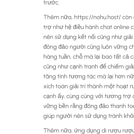
trước.
Thêm nữa, https://nohu.host/ còn
trợ như hệ điều hành chat online 
nên sử dụng kết nối cũng như giả
đông đảo người cũng luôn vững ch
hàng tuần, chỗ mà lại bao tất cả 
cũng như cạnh tranh để chiếm giả
tăng tính tương tác mà lại hơn nữ
xích toán giải trí thành một hoạt 
cạnh ấy, cùng cùng với tương trợ c
vững bền rằng đông đảo thanh t
giúp người nên sử dụng tránh khỏ
Thêm nữa, ứng dụng di rượu rượu 