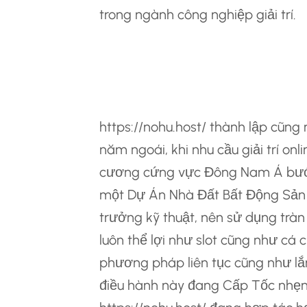
trong ngành công nghiệp giải trí.
Lịch Sử Cũng Như
Https://nohu.host/
https://nohu.host/ thành lập cũng
năm ngoái, khi nhu cầu giải trí o
cương cứng vực Đông Nam Á bước 
một Dự Án Nhà Đất Bất Động Sản
trưởng kỹ thuật, nên sử dụng tr
luôn thể lợi như slot cũng như cá 
phương pháp liên tục cũng như lắ
điều hành này đang Cấp Tốc nhẹn 