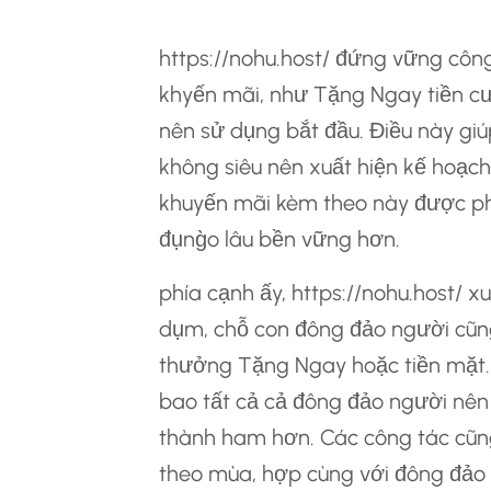
https://nohu.host/ đứng vững côn
khyến mãi, như Tặng Ngay tiền cư
nên sử dụng bắt đầu. Điều này gi
không siêu nên xuất hiện kế hoạ
khuyến mãi kèm theo này được phâ
đụng̀o lâu bền vững hơn.
phía cạnh ấy, https://nohu.host/ 
dụm, chỗ con đông đảo người cũng
thưởng Tặng Ngay hoặc tiền mặt. 
bao tất cả cả đông đảo người nên
thành ham hơn. Các công tác cũn
theo mùa, hợp cùng với đông đảo 