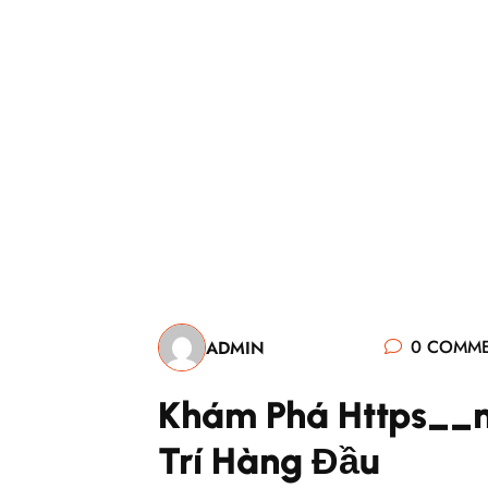
Logic Fli
0 COMM
ADMIN
Khám Phá Https__n
Trí Hàng Đầu