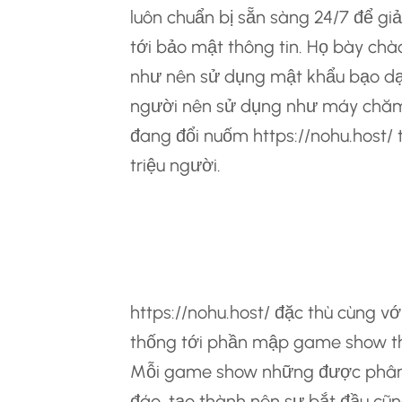
luôn chuẩn bị sẵn sàng 24/7 để gi
tới bảo mật thông tin. Họ bày c
như nên sử dụng mật khẩu bạo dạn
người nên sử dụng như máy chăm s
đang đổi nuốm https://nohu.host/
triệu người.
Đa Dạng Game Sh
Https://nohu.host/
https://nohu.host/ đặc thù cùng v
thống tới phần mập game show tha
Mỗi game show những được phân p
đáo, tạo thành nên sự bắt đầu cũ