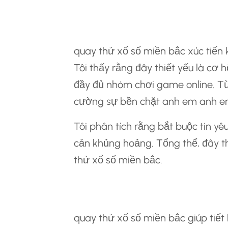
Kết Nối Anh Em A
quay thử xổ số miền bắc xúc tiến k
Tôi thấy rằng đây thiết yếu là cơ 
đầy đủ nhóm chơi game online. Từ 
cường sự bền chặt anh em anh e
Tôi phân tích rằng bắt buộc tin y
cản khủng hoảng. Tổng thể, đây t
thử xổ số miền bắc.
Tiết Kiệm Chu Trì
quay thử xổ số miền bắc giúp tiết