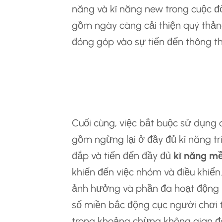
năng và kĩ năng new trong cuộc đờ
gồm ngày càng cải thiện quý thả
đóng góp vào sự tiến đến thông 
Góp Phần Vào Việ
Mềm
Cuối cùng, việc bắt buộc sử dụng
gồm ngừng lại ở đầy đủ kĩ năng t
đắp và tiến đến đầy đủ
kĩ năng m
khiến đến việc nhóm và điều khiể
ảnh hưởng và phần đa hoạt động ho
số miền bắc động cục người chơi t
trong khoảng chừng không gian đá