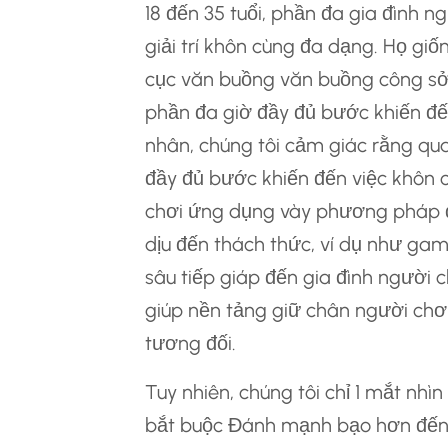
18 đến 35 tuổi, phần đa gia đình 
giải trí khôn cùng đa dạng. Họ giố
cục văn buồng văn buồng công sở 
phần đa giờ đầy đủ bước khiến đế
nhân, chúng tôi cảm giác rằng qu
đầy đủ bước khiến đến việc khôn 
chơi ứng dụng vày phương pháp đ
dịu đến thách thức, ví dụ như gam
sâu tiếp giáp đến gia đình người 
giúp nền tảng giữ chân người chơ
tương đối.
Tuy nhiên, chúng tôi chỉ 1 mắt nh
bắt buộc Đánh mạnh bạo hơn đến 