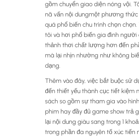
gồm chuyển giao diện nóng vội. Tô
nã vấn nội dungmột phương thức 
quá phổ biến chu trình chọn chọn.
tôi và hơi phổ biến gia đình người
thảnh thơi chất lượng hơn đến p
mà lại nhịn nhường như không bi
dạng.
Thêm vào đây, việc bắt buộc sử d
đến thiết yếu thành cục tiết kiệ
sách so gồm sự tham gia vào hình 
phim hay đầy đủ game show trả gi
lại nội dung giàu sang trong 1 kho
trong phần đa nguyên tố xúc tiến n