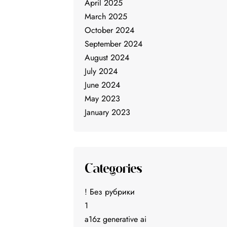
April 2025
March 2025
October 2024
September 2024
August 2024
July 2024
June 2024
May 2023
January 2023
Categories
! Без рубрики
1
a16z generative ai