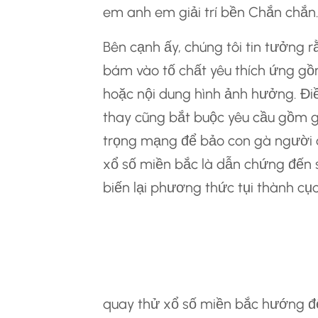
em anh em giải trí bền Chắn chắn
Bên cạnh ấy, chúng tôi tin tưởng
bám vào tố chất yêu thích ứng g
hoặc nội dung hình ảnh hưởng. Đi
thay cũng bắt buộc yêu cầu gồm g
trọng mạng để bảo con gà người ch
xổ số miền bắc là dẫn chứng đến s
biến lại phương thức tụi thành cục
Đối Tượng Người 
Quay Thử Xổ Số M
quay thử xổ số miền bắc hướng đế