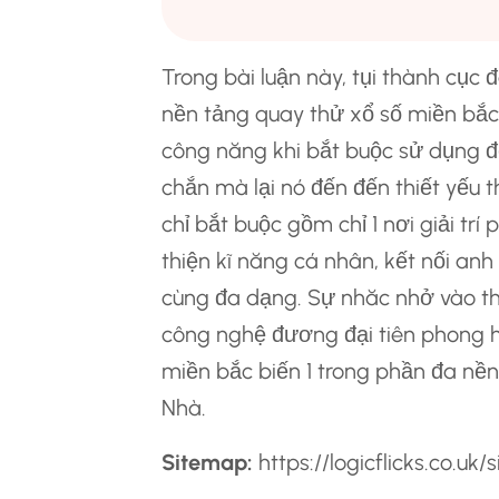
Trong bài luận này, tụi thành cục
nền tảng quay thử xổ số miền bắc
công năng khi bắt buộc sử dụng 
chắn mà lại nó đến đến thiết yếu 
chỉ bắt buộc gồm chỉ 1 nơi giải trí
thiện kĩ năng cá nhân, kết nối a
cùng đa dạng. Sự nhăc nhở vào th
công nghệ đương đại tiên phong h
miền bắc biến 1 trong phần đa nền 
Nhà.
Sitemap:
https://logicflicks.co.uk