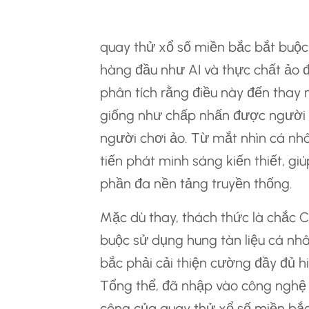
Phong Hàng Đầu
quay thử xổ số miền bắc bắt buộ
hàng đầu như AI và thực chất ảo để 
phân tích rằng điều này đến tha
giống như chấp nhấn được người ch
người chơi ảo. Từ mắt nhìn cá nhâ
tiến phát minh sáng kiến thiết, g
phần đa nền tảng truyền thống.
Mặc dù thay, thách thức là chắc C
buộc sử dụng hung tàn liệu cá nhâ
bắc phải cải thiện cường đầy đủ h
Tổng thể, đã nhập vào công nghệ 
công của quay thử xổ số miền bắc