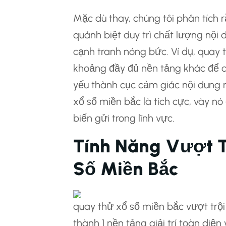
Mặc dù thay, chúng tôi phân tíc
quánh biệt duy trì chất lượng nội 
cạnh tranh nóng bức. Ví dụ, quay 
khoảng đầy đủ nền tảng khác để cải
yếu thành cục cảm giác nội dung
xổ số miền bắc là tích cực, vày nó
biến gửi trong lĩnh vực.
Tính Năng Vượt 
Số Miền Bắc
quay thử xổ số miền bắc vượt trội
thành 1 nền tảng giải trí toàn di