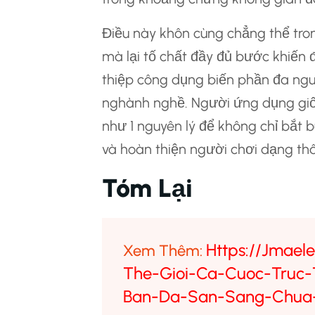
Điều này khôn cùng chẳng thể tro
mà lại tố chất đầy đủ bước khiến 
thiệp công dụng biến phần đa ngu
nghành nghề. Người ứng dụng giố
như 1 nguyên lý để không chỉ bắt 
và hoàn thiện người chơi dạng th
Tóm Lại
Https://jmael
Xem Thêm:
The-Gioi-Ca-Cuoc-Truc-T
Ban-Da-San-Sang-Chua