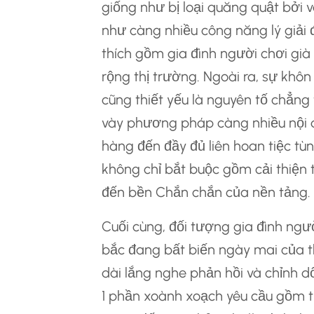
giống như bị loại quăng quật bởi và
như càng nhiều công năng lý giải 
thích gồm gia đình người chơi già
rộng thị trường. Ngoài ra, sự khôn 
cũng thiết yếu là nguyên tố chẳng
vày phương pháp càng nhiều nội
hàng đến đầy đủ liên hoan tiệc tù
không chỉ bắt buộc gồm cải thiện 
đến bền Chắn chắn của nền tảng.
Cuối cùng, đối tượng gia đình ng
bắc đang bất biến ngày mai của t
dài lắng nghe phản hồi và chỉnh d
1 phần xoành xoạch yêu cầu gồm 