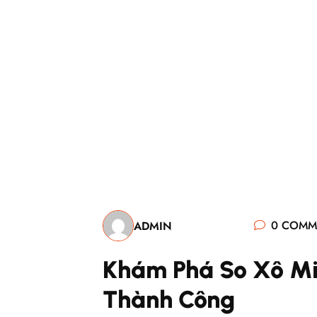
Logic Fli
0 COMM
ADMIN
Khám Phá So Xô Mi
Thành Công