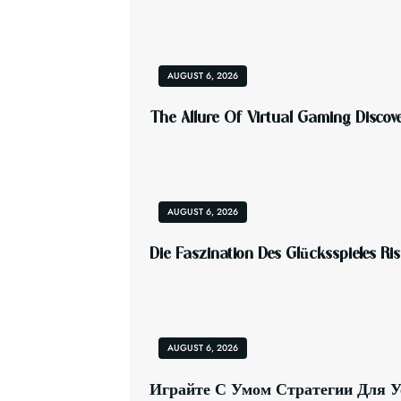
AUGUST 6, 2026
T
H
E
A
L
L
U
R
E
O
F
V
I
R
T
U
A
L
G
A
M
I
N
G
D
I
S
C
O
V
AUGUST 6, 2026
D
I
E
F
A
S
Z
I
N
A
T
I
O
N
D
E
S
G
L
Ü
C
K
S
S
P
I
E
L
E
S
R
I
S
AUGUST 6, 2026
И
Г
Р
А
Й
Т
Е
С
У
М
О
М
С
Т
Р
А
Т
Е
Г
И
И
Д
Л
Я
У