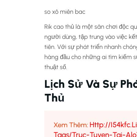
so xô miên bac
Rik cao thủ là một sân chơi độc q
người dùng, tập trung vào việc kế
tiên. Với sự phát triển nhanh chón
hàng đầu cho những ai tìm kiếm sự 
thuật số.
Lịch Sử Và Sự Phá
Thủ
Http://i54kfc
Xem Thêm:
Tags/truc-Tuyen-Tai-Al