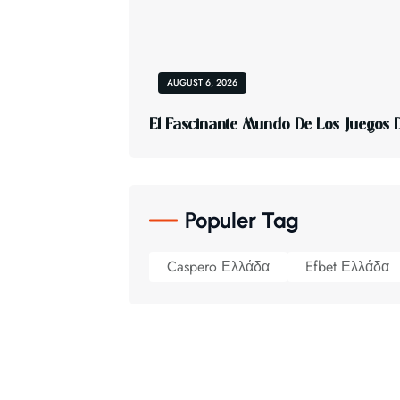
AUGUST 6, 2026
E
L
F
A
S
C
I
N
A
N
T
E
M
U
N
D
O
D
E
L
O
S
J
U
E
G
O
S
Populer Tag
Caspero Ελλάδα
Efbet Ελλάδα