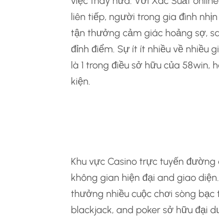
việc thay nữa. Với Xác Suất online
liên tiếp, người trong gia đình n
tận thưởng cảm giác hoảng sợ, sa
đỉnh điểm. Sự ít ít nhiều về nhiều
là 1 trong điều sở hữu của 58win, 
kiện.
Casino Trực Tuyến
Trọng
Khu vực Casino trực tuyến đường 
không gian hiện đại and giao diệ
thưởng nhiều cuộc chơi sòng bạc 
blackjack, and poker sở hữu đại 