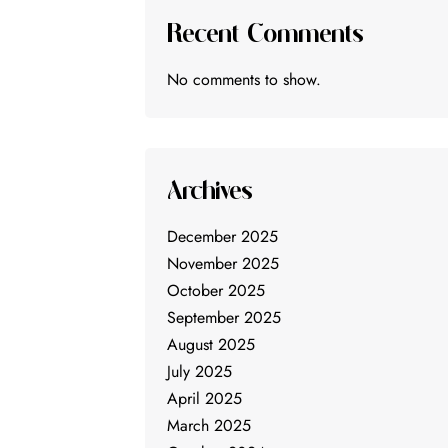
Recent Comments
No comments to show.
Archives
December 2025
November 2025
October 2025
September 2025
August 2025
July 2025
April 2025
March 2025