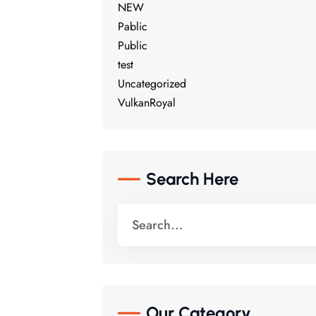
NEW
Pablic
Public
test
Uncategorized
VulkanRoyal
Search Here
Our Category