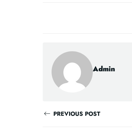
Admin
PREVIOUS POST