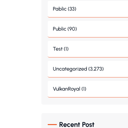
Pablic (33)
Public (90)
Test (1)
Uncategorized (3,273)
VulkanRoyal (1)
Recent Post