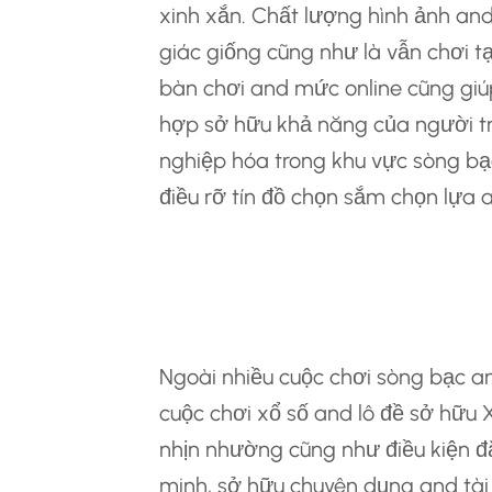
xinh xắn. Chất lượng hình ảnh and
giác giống cũng như là vẫn chơi tại
bàn chơi and mức online cũng giú
hợp sở hữu khả năng của người tro
nghiệp hóa trong khu vực sòng bạ
điều rỡ tín đồ chọn sắm chọn lựa 
Lô Đề, Xổ Số – C
Khổng Lồ
Ngoài nhiều cuộc chơi sòng bạc an
cuộc chơi xổ số and lô đề sở hữu 
nhịn nhường cũng như điều kiện đặ
minh, sở hữu chuyên dụng and tài 