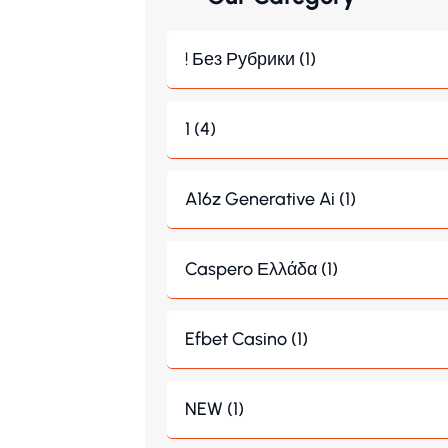
! Без Рубрики (1)
1 (4)
A16z Generative Ai (1)
Caspero Ελλάδα (1)
Efbet Casino (1)
NEW (1)