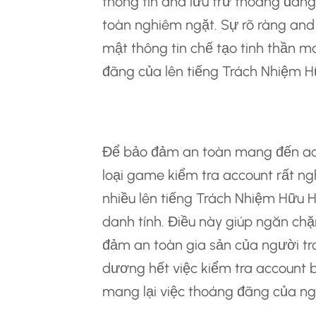
thông tin and lưu trữ thoáng đã
toàn nghiêm ngặt. Sự rõ ràng and 
mật thông tin chế tạo tinh thần 
đãng của lên tiếng Trách Nhiệm 
Chế Độ Xác Minh 
Để bảo đảm an toàn mang đến acc
loại game kiểm tra account rất n
nhiều lên tiếng Trách Nhiệm Hữu 
danh tính. Điều này giúp ngăn ch
đảm an toàn gia sản của người tro
dương hết việc kiểm tra account 
mang lại việc thoáng đãng của ngư