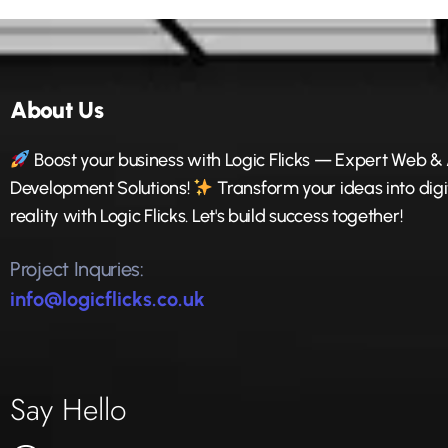
About Us
Boost your business with Logic Flicks — Expert Web &
Development Solutions!
Transform your ideas into digi
reality with Logic Flicks. Let's build success together!
Project Inquries:
info@logicflicks.co.uk
Say Hello