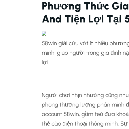
Phương Thức Gia
And Tiện Lợi Tại 
58win giải cứu vớt ít nhiều phư
minh, giúp người trong gia đình nạ
lợi.
Nhiều Phương Thứ
Người chơi nhịn nhường cũng như 
phong thương lượng phân minh đ
account 58win, gồm teó đưa khoả
thẻ cào điện thoại thông minh. Sự í