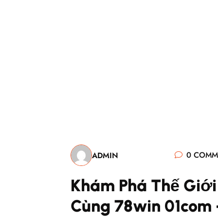
Logic Fli
0 COMM
ADMIN
Khám Phá Thế Giới
Cùng 78win 01com 