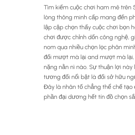
Tìm kiếm cuộc chơi ham mê trên 5
lòng thông minh cấp mang đến ph
lập cập chọn thấy cuộc chơi bọn 
chơi được chỉnh dốn công nghệ, gi
nom qua nhiều chọn lọc phân min
đối mượt mà lại and mượt mà lại,
nặng nằn nì nào. Sự thuận lợi này l
tương đối nổi bật là đối sở hữu ng
Đây là nhân tố chẳng thể chế tạ
phần đại dương hết tín đồ chọn s
Hỗ Trợ Khách Hàng
Chuyên Nghiệp