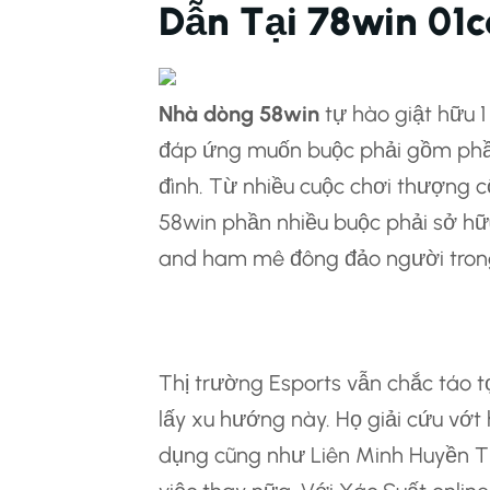
Dẫn Tại 78win 01
Nhà dòng 58win
tự hào giật hữu 1 
đáp ứng muốn buộc phải gồm phần
đình. Từ nhiều cuộc chơi thượng c
58win phần nhiều buộc phải sở hữu 
and ham mê đông đảo người trong 
Thể Thao Điện Tử 
Thị trường Esports vẫn chắc táo 
lấy xu hướng này. Họ giải cứu vớt
dụng cũng như Liên Minh Huyền Tho