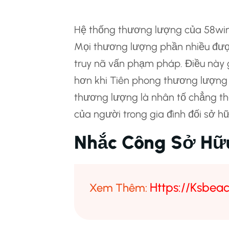
Hệ Thống Bảo Mật
Hệ thống thương lượng của 58win
Mọi thương lượng phần nhiều đư
truy nã vấn phạm pháp. Điều này g
hơn khi Tiên phong thương lượng 
thương lượng là nhân tố chẳng thể 
của người trong gia đình đối sở h
Nhắc Công Sở Hữ
Https://ksbeac
Xem Thêm: