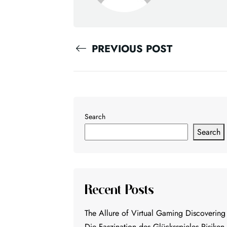
PREVIOUS POST
Search
Search
Recent Posts
The Allure of Virtual Gaming Discovering
Die Faszination des Glücksspieles Risiken