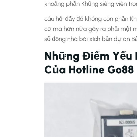
khoảng phần Khủng siêng viên tr
câu hỏi đấy đã không còn phần Khủ
cơ mà hơn nữa gây ra phải một mô
số đông nhà bài xích bản dự án B
Những Điểm Yếu B
Của Hotline Go88