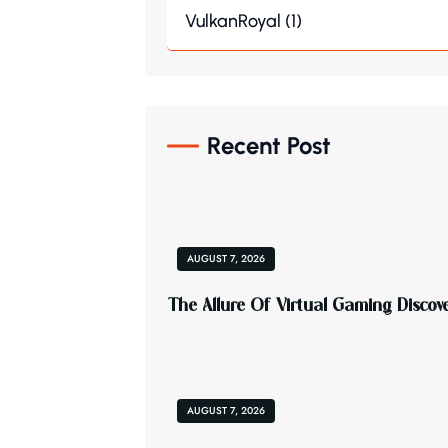
VulkanRoyal (1)
Recent Post
AUGUST 7, 2026
T
H
E
A
L
L
U
R
E
O
F
V
I
R
T
U
A
L
G
A
M
I
N
G
D
I
S
C
O
V
AUGUST 7, 2026