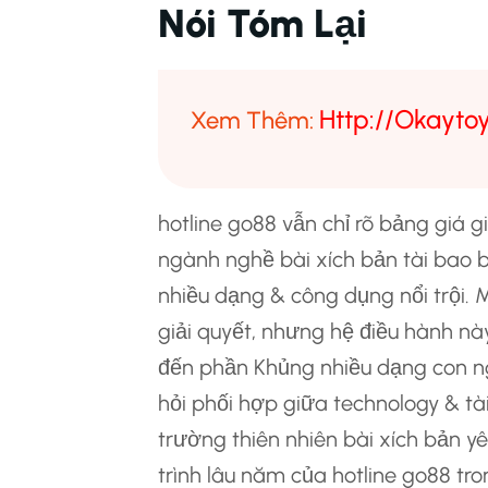
Nói Tóm Lại
Http://okayto
Xem Thêm:
hotline go88 vẫn chỉ rõ bảng giá 
ngành nghề bài xích bản tài bao 
nhiều dạng & công dụng nổi trội.
giải quyết, nhưng hệ điều hành n
đến phần Khủng nhiều dạng con ng
hỏi phối hợp giữa technology & t
trường thiên nhiên bài xích bản y
trình lâu năm của hotline go88 tro