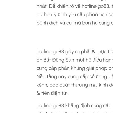
nhất. Để khiến rõ về hotline go88
authority đình yêu cầu phân tích 
bệnh dịch vụ cơ mà bọn họ cung 
Tổng Quan Về Hot
hotline go88 gây ra phải & mục ti
án Bất Động Sản một hệ điều hành
cung cấp phần Khủng giải pháp phụ
Nền tảng này cung cấp số đông bệ
kênh, bao quát thương mại kinh d
& tiền điện tử.
hotline go88 khẳng định cung cấp 