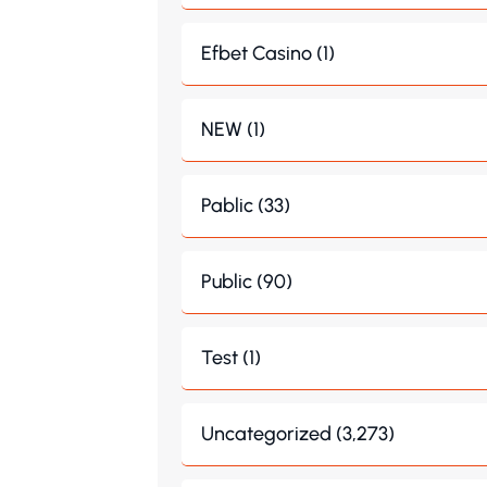
Efbet Casino (1)
NEW (1)
Pablic (33)
Public (90)
Test (1)
Uncategorized (3,273)