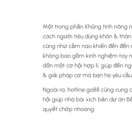
Giao Diện Thân Th
Một trong phần Khủng tính năng n
cách người tiêu dùng khôn & thân 
cũng như cầm nào khiến đến đến m
không bao gồm kinh nghiệm tay ng
dốn một cơ hội hợp lí, giúp đến ng
& giải pháp cơ mà bọn họ yêu cầu
Ngoài ra, hotline go88 cũng cung 
hội giúp nhà bài xích bản dự án 
quyết chớp nhoáng.
Hỗ Trợ Con Người 