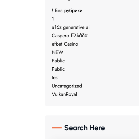
! Без рубрики
1
a16z generative ai
Caspero Ελλάδα
efbet Casino
NEW
Pablic
Public
test
Uncategorized
VulkanRoyal
Search Here