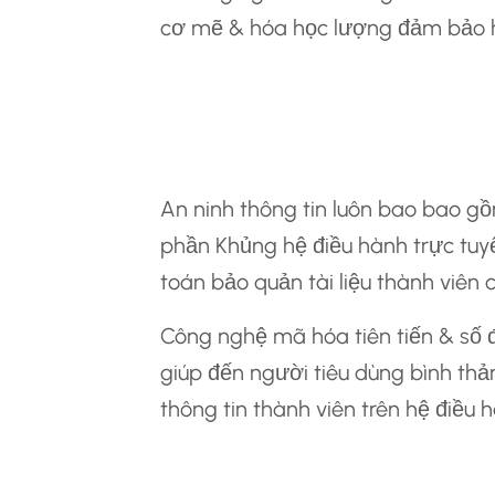
cơ mẽ & hóa học lượng đảm bảo 
Tăng Cường Biện 
Thông Tin
An ninh thông tin luôn bao bao gồ
phần Khủng hệ điều hành trực tuyế
toán bảo quản tài liệu thành viên 
Công nghệ mã hóa tiên tiến & số 
giúp đến người tiêu dùng bình thả
thông tin thành viên trên hệ điều 
Xu Hướng Bài Xíc