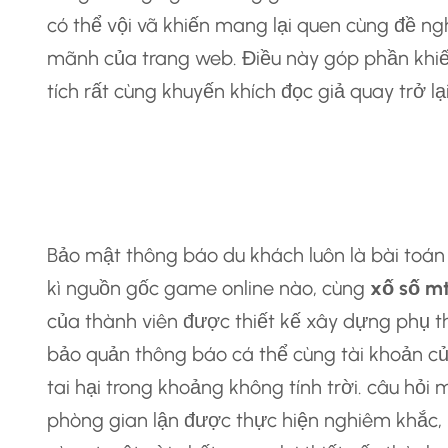
có thể vội vã khiến mang lại quen cùng đề n
mãnh của trang web. Điều này góp phần khiế
tích rất cùng khuyến khích đọc giả quay trở lại
Hệ Thống Bảo Mật Thôn
Hiểm Thông Báo
Bảo mật thông báo du khách luôn là bài toán 
kì nguồn gốc game online nào, cùng
xố số m
của thành viên được thiết kế xây dựng phụ 
bảo quản thông báo cá thể cùng tài khoản c
tai hại trong khoảng không tính trời. câu hỏi
phòng gian lận được thực hiện nghiêm khắc,