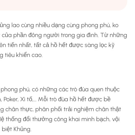
ng lao cùng nhiều dạng cùng phong phú, ko
t của phần đông người trong gia đình. Từ những
ên tiến nhất, tất cả hồ hết được sàng lọc kỹ
g tiêu khiển cao.
g Hấp Dẫn
phong phú, có những các trò đùa quen thuộc
Poker, Xì tố,… Mỗi trò đùa hồ hết được bề
g chân thực, phân phối trải nghiệm chân thật
Hệ thống đổi thưởng công khai minh bạch, vội
 biệt Khủng.