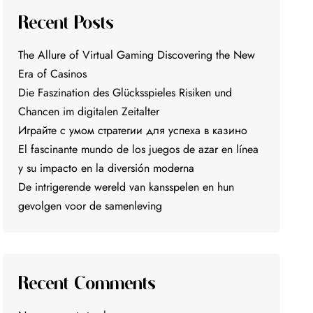
Recent Posts
The Allure of Virtual Gaming Discovering the New
Era of Casinos
Die Faszination des Glücksspieles Risiken und
Chancen im digitalen Zeitalter
Играйте с умом стратегии для успеха в казино
El fascinante mundo de los juegos de azar en línea
y su impacto en la diversión moderna
De intrigerende wereld van kansspelen en hun
gevolgen voor de samenleving
Recent Comments