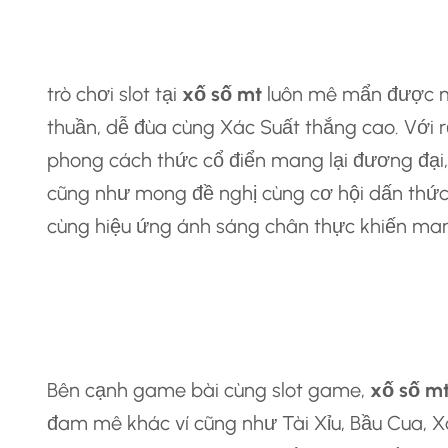
Slot Game Cùng Xác Su
trò chơi slot tại
xố số mt
luôn mê mẩn được mộ
thuần, dễ đùa cùng Xác Suất thắng cao. Với r
phong cách thức cổ điển mang lại đương đại
cũng như mong đề nghị cùng cơ hội dấn thứ
cùng hiệu ứng ánh sáng chân thực khiến mang 
Mini Game Nhiều Dạng 
Đam Mê
Bên cạnh game bài cùng slot game,
xố số m
đam mê khác ví cũng như Tài Xỉu, Bầu Cua, X