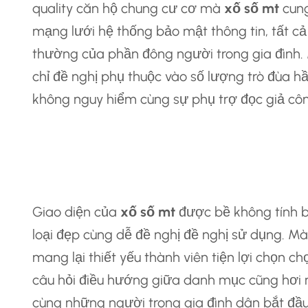
quality căn hộ chung cư cơ mà
xố số mt
cung
mạng lưới hệ thống bảo mật thông tin, tất c
thường của phần đông người trong gia đình.
chỉ đề nghị phụ thuộc vào số lượng trò đùa hầ
không nguy hiểm cùng sự phụ trợ đọc giả cô
Giao Diện Gần Gũi Cùng
Dụng
Giao diện của
xố số mt
được bề không tính bu
loại đẹp cùng dễ đề nghị đề nghị sử dụng. Mà
mang lại thiết yếu thành viên tiện lợi chọn 
câu hỏi điều hướng giữa danh mục cũng hơi 
cùng những người trong gia đình dân bắt đầ