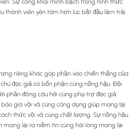
 viên. Sự công khai minh bạch trong hình thức
 thành viên yên tâm hơn lúc bắt đầu làm trải
uyên Chú Đọc Giả Có Bổn
trưng riêng khác góp phần vào chiến thắng của
 chú đọc giả có bổn phận cùng nồng hậu. Đội
lời phần đông câu hỏi cùng phụ trợ đọc giả
nh báo giá vội vã cùng công dụng giúp mang lại
cách thức vội vã cùng chất lượng. Sự nồng hậu
 mang lại ra niềm tin cùng hài lòng mang lại