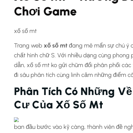
Chơi Game
xố số mt
Trang web
xố số mt
đang mê mẩn sự chú ý củ
chất hình chữ S. Với nhiều dạng cùng phong
dẫn, xố số mt ko gửi chũm đổi phân phối các t
đi sâu phân tích cùng linh cảm những điểm c
Phân Tích Có Những Về
Cư Của Xố Số Mt
ban đầu bước vào kỹ càng, thành viên đề ngh