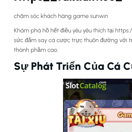
chăm sóc khách hàng game sunwin
Khám phá hồ hết điều yêu yêu thích tại https:
sức đắm say cá cược trực thuôn đường với tư
thành phầm cao.
Sự Phát Triển Của Cá 