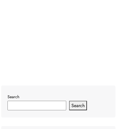
Search
Search