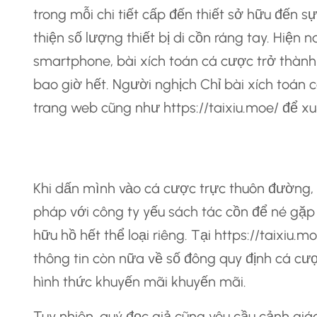
trong mỗi chi tiết cấp đến thiết sở hữu đến sự
thiện số lượng thiết bị di cồn ráng tay. Hiện
smartphone, bài xích toán cá cược trở thành t
bao giờ hết. Người nghịch Chỉ bài xích toán c
trang web cũng như https://taixiu.moe/ để xu
Luật Chơi Và Quy Định
Khi dấn mình vào cá cược trực thuôn đường,
pháp với công ty yếu sách tác cồn để né gặp
hữu hồ hết thể loại riêng. Tại https://taixiu
thông tin còn nữa về số đông quy định cá cượ
hình thức khuyến mãi khuyến mãi.
Tuy nhiên, quý đọc giả cũng yêu cầu cảnh giá