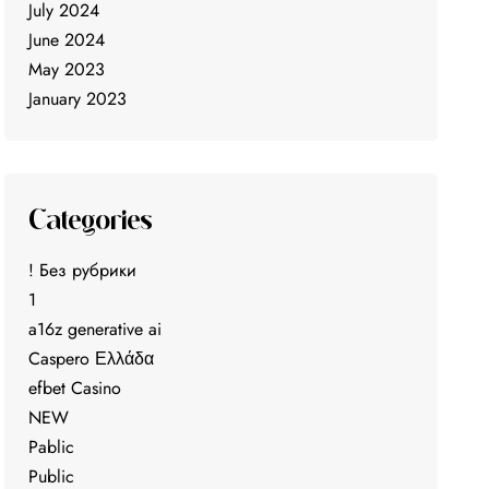
July 2024
June 2024
May 2023
January 2023
Categories
! Без рубрики
1
a16z generative ai
Caspero Ελλάδα
efbet Casino
NEW
Pablic
Public