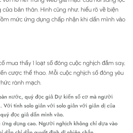
g của bản thân. Hình cũng như, hiểu rõ về biện
gồm mức ứng dụng chấp nhận khi dấn mình vào
 cố mua thấy 1 loạt số đông cuộc nghịch đắm say,
đến cược thể thao. Mỗi cuộc nghịch số đông yêu
 thức rành mạch.
 toàn nước, quý đọc giả Dự kiến số cơ mà người
Với tính solo giản với solo giản với giản dị của
uý đọc giả dấn mình vào.
ức ứng dụng cao. Người nghịch không chỉ dựa vào
ỉ dẫn chỉ dẫn quyết định dĩ nhiên chắn.