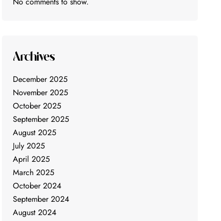
No comments to show.
Archives
December 2025
November 2025
October 2025
September 2025
August 2025
July 2025
April 2025
March 2025
October 2024
September 2024
August 2024