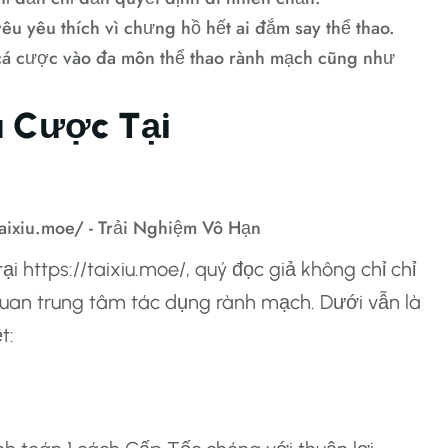
êu yêu thích vì chưng hồ hết ai đắm say thể thao.
ố cá cược vào đa môn thể thao rành mạch cũng như
á Cược Tại
ại https://taixiu.moe/, quý đọc giả không chỉ chỉ
quan trung tâm tác dụng rành mạch. Dưới vẫn là
t:
h