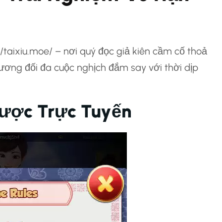
//taixiu.moe/ – nơi quý đọc giả kiên cầm cố thoả
ơng đối đa cuộc nghịch đắm say với thời dịp
Cược Trực Tuyến