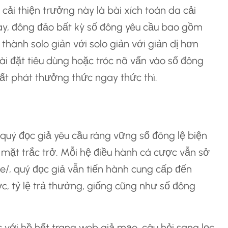
 cải thiện trưởng này là bài xích toán da cải
 nay, đông đảo bất kỳ số đông yêu cầu bao gồm
hành solo giản với solo giản với giản dị hơn
ài đặt tiêu dùng hoặc tróc nã vấn vào số đông
ất phát thưởng thức ngay thức thì.
 quý đọc giả yêu cầu ráng vững số đông lệ biện
 mặt trắc trở. Mỗi hệ điều hành cá cược vẫn sở
.moe/, quý đọc giả vẫn tiến hành cung cấp đến
c, tỷ lệ trả thưởng, giống cũng như số đông
c với hồ hết trang web giả mạo. câu hỏi sang lọc