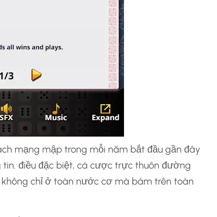
 cách mạng mập trong mỗi năm bắt đầu gần đây
tin. điều đặc biệt, cá cược trực thuôn đường
ng không chỉ ở toàn nước cơ mà bám trên toàn