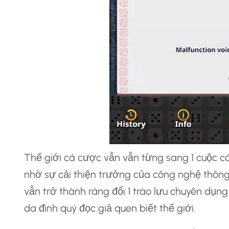
Thế giới cá cược vẫn vẫn từng sang 1 cuộc
nhờ sự cải thiện trưởng của công nghệ thông 
vẫn trở thành ráng đổi 1 trào lưu chuyên dụ
da đình quý đọc giả quen biết thế giới.