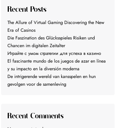
Recent Posts
The Allure of Virtual Gaming Discovering the New
Era of Casinos
Die Faszination des Glücksspieles Risiken und
Chancen im digitalen Zeitalter
Играйте с умом стратегии для успеха в казино
El fascinante mundo de los juegos de azar en línea
y su impacto en la diversión moderna
De intrigerende wereld van kansspelen en hun
gevolgen voor de samenleving
Recent Comments