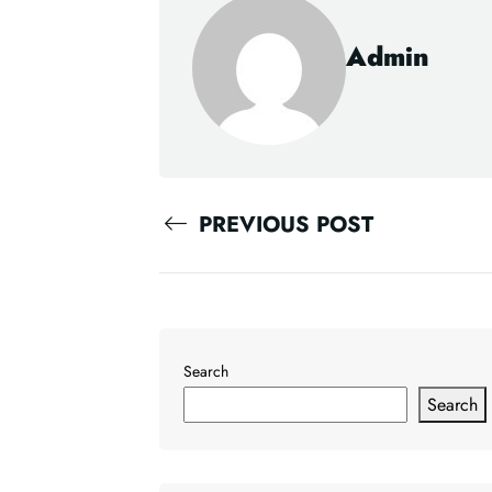
Admin
PREVIOUS POST
Search
Search