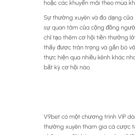
hoặc các khuyến mãi theo mùa kh
Sự thường xuyên và đa dạng của c
sự quan tâm của cộng đồng người
chỉ tạo thêm cơ hội tiền thưởng 
thấy được trân trọng và gắn bó v
thực hiện qua nhiều kênh khác nh
bất kỳ cơ hội nào.
Chương Trình VIP
Thân Thiết
V9bet có một chương trình VIP dàn
thường xuyên tham gia cá cược tạ