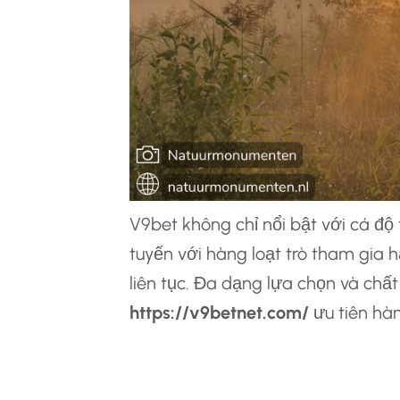
V9bet không chỉ nổi bật với cá độ
tuyến với hàng loạt trò tham gia h
liên tục. Đa dạng lựa chọn và chấ
https://v9betnet.com/
ưu tiên hà
Trò Tham Gia Đa 