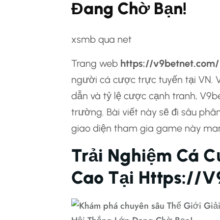
Đang Chờ Bạn!
xsmb qua net
Trang web
https://v9betnet.com/
người cá cược trực tuyến tại VN. 
dẫn và tỷ lệ cược cạnh tranh, V9be
trường. Bài viết này sẽ đi sâu ph
giao diện tham gia game này mang
Trải Nghiệm Cá C
Cao Tại Https://