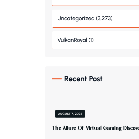
Uncategorized (3,273)
VulkanRoyal (1)
Recent Post
AUGUST 7, 2026
T
H
E
A
L
L
U
R
E
O
F
V
I
R
T
U
A
L
G
A
M
I
N
G
D
I
S
C
O
V