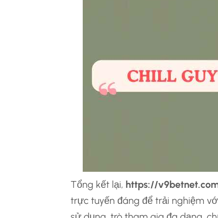
Tổng kết lại,
https://v9betnet.co
trực tuyến đáng để trải nghiệm vớ
sử dụng, trò tham gia đa dạng, ch