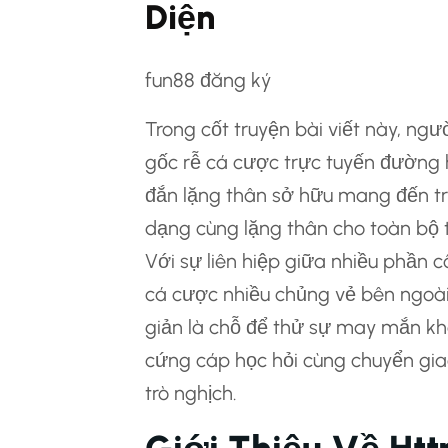
Diện
fun88 đăng ký
Trong cốt truyện bài viết này, ng
gốc rễ cá cược trực tuyến đường h
đắn lặng thân sở hữu mang đến trả
dạng cùng lặng thân cho toàn bộ t
Với sự liên hiệp giữa nhiều phần c
cá cược nhiều chủng vẻ bên ngoài,
giản là chỗ để thử sự may mắn kh
cứng cáp học hỏi cùng chuyển giao
trò nghịch.