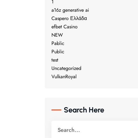
1
a16z generative ai
Caspero Ελλάδα
efbet Casino
NEW
Pablic
Public
test
Uncategorized
VulkanRoyal
Search Here