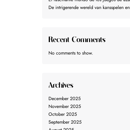
De intrigerende wereld van kansspelen e
Recent Comments
No comments to show.
Archives
December 2025
November 2025
October 2025
September 2025
August 2025