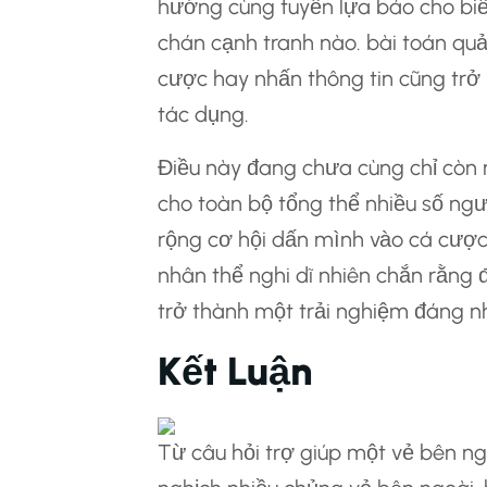
hướng cùng tuyển lựa báo cho bi
chán cạnh tranh nào. bài toán qu
cược hay nhấn thông tin cũng tr
tác dụng.
Điều này đang chưa cùng chỉ còn 
cho toàn bộ tổng thể nhiều số ngư
rộng cơ hội dấn mình vào cá cượ
nhân thể nghi dĩ nhiên chắn rằng
trở thành một trải nghiệm đáng n
Kết Luận
Từ câu hỏi trợ giúp một vẻ bên n