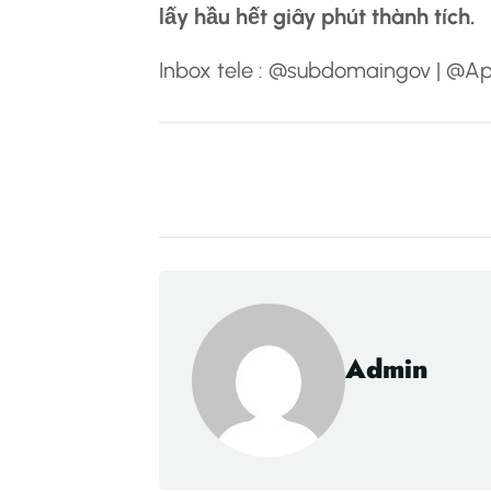
lấy hầu hết giây phút thành tích.
Inbox tele : @subdomaingov | @A
Admin