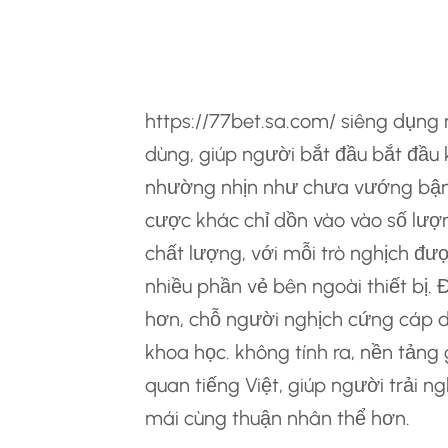
Điểm Sáng Lạ Thư
Nền Tảng Gốc Rễ 
https://77bet.sa.com/ siêng dụng 
dùng, giúp người bắt đầu bắt đầ
nhường nhịn như chưa vướng bận 
cược khác chỉ dồn vào vào số lượn
chất lượng, với mỗi trò nghịch đ
nhiều phần vẻ bên ngoài thiết bị. 
hơn, chỗ người nghịch cứng cáp dồ
khoa học. không tính ra, nền tảng 
quan tiếng Việt, giúp người trải 
mái cùng thuận nhân thể hơn.