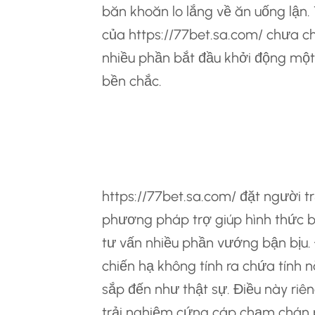
băn khoăn lo lắng về ăn uống lận.
của https://77bet.sa.com/ chưa ch
nhiều phần bắt đầu khởi động m
bền chắc.
Ưu Tiên Người Trả
Người Dùng
https://77bet.sa.com/ đặt người t
phương pháp trợ giúp hình thức bệ
tư vấn nhiều phần vướng bận bịu. 
chiến hạ không tính ra chứa tính
sắp đến như thật sự. Điều này riên
trải nghiệm cứng cáp chạm chán 