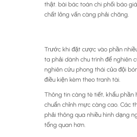
thật. bài bác toán chi phối báo g
chất lỏng vấn càng phải chăng.
Nghiên Cứu Kỹ Lư
Trước khi đặt cược vào phần nhiề
ta phải dành chu trình để nghiên 
nghiên cứu phong thái của đội bó
điều kiện kèm theo tranh tài.
Thông tin càng tè tiết, khẩu phần
chuẩn chỉnh mực càng cao. Các t
phải thông qua nhiều hình dạng ng
tổng quan hơn.