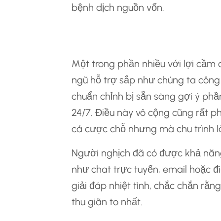
bệnh dịch nguồn vốn.
Dịch Vụ Khách Hà
Một trong phần nhiều với lợi cầm 
ngũ hỗ trợ sắp như chúng ta công
chuẩn chỉnh bị sẵn sàng gợi ý ph
24/7. Điều này vô cộng cũng rất ph
cá cược chỗ nhưng mà chu trình là
Người nghịch đã có được khả năn
như chat trực tuyến, email hoặc đ
giải đáp nhiệt tình, chắc chắn rằ
thu giãn to nhất.