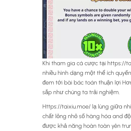
Khi tham gia cá cược tại https://t
nhiều hình dạng một thể ích quyến
đem tới bài bác toán thuận lợi Hơ
sắp như chúng ta trải nghiệm.
Https://taixiu.moe/ lạ lùng giữa 
chất lỏng nhỏ số hàng hóa and độ 
được khả năng hoàn toàn yên tru