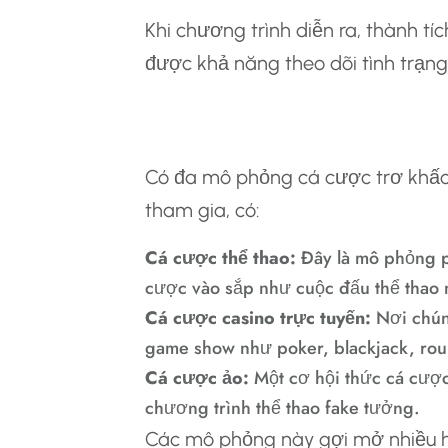
Khi chương trình diễn ra, thành tí
được khả năng theo dõi tình trạng 
Các Loại Hình Cá
Có đa mô phỏng cá cược trơ khấ
tham gia, có:
Cá cược thể thao:
Đây là mô phỏng p
cược vào sắp như cuộc đấu thể thao n
Cá cược casino trực tuyến:
Nơi chún
game show như poker, blackjack, roule
Cá cược ảo:
Một cơ hội thức cá cượ
chương trình thể thao fake tưởng.
Các mô phỏng này gợi mở nhiều h