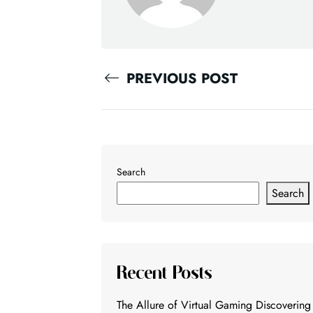
PREVIOUS POST
Search
Search
Recent Posts
The Allure of Virtual Gaming Discovering