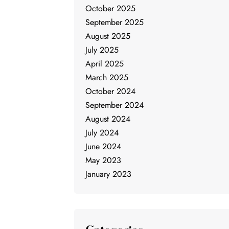
October 2025
September 2025
August 2025
July 2025
April 2025
March 2025
October 2024
September 2024
August 2024
July 2024
June 2024
May 2023
January 2023