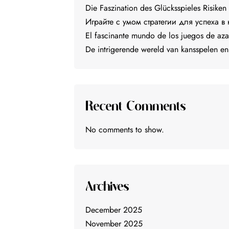
Die Faszination des Glücksspieles Risiken
Играйте с умом стратегии для успеха в
El fascinante mundo de los juegos de aza
De intrigerende wereld van kansspelen e
Recent Comments
No comments to show.
Archives
December 2025
November 2025