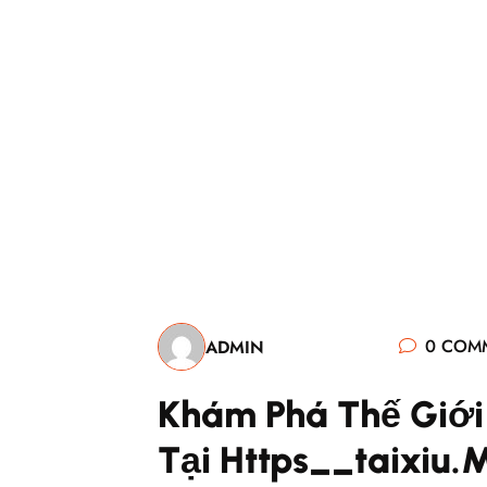
Logic Fli
0 COM
ADMIN
Khám Phá Thế Giới
Tại Https__taixiu.