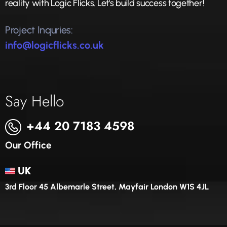
reality with Logic Flicks. Let's build success together!
Project Inquries:
info@logicflicks.co.uk
Say Hello
+44 20 7183 4598
Our Office
UK
3rd Floor 45 Albemarle Street, Mayfair London W1S 4JL