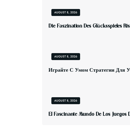
AUGUST 8, 2026
D
I
E
F
A
S
Z
I
N
A
T
I
O
N
D
E
S
G
L
Ü
C
K
S
S
P
I
E
L
E
S
R
I
S
AUGUST 8, 2026
И
Г
Р
А
Й
Т
Е
С
У
М
О
М
С
Т
Р
А
Т
Е
Г
И
И
Д
Л
Я
У
AUGUST 8, 2026
E
L
F
A
S
C
I
N
A
N
T
E
M
U
N
D
O
D
E
L
O
S
J
U
E
G
O
S