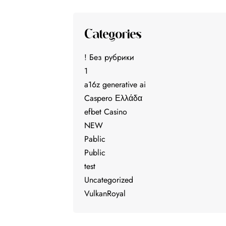
Categories
! Без рубрики
1
a16z generative ai
Caspero Ελλάδα
efbet Casino
NEW
Pablic
Public
test
Uncategorized
VulkanRoyal