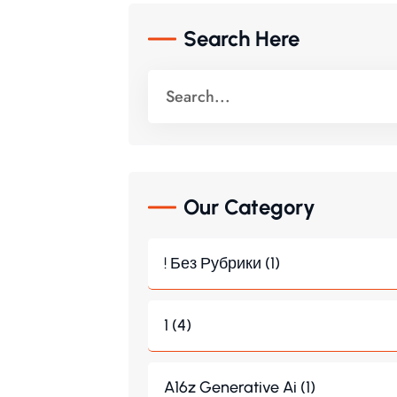
Search Here
Our Category
! Без Рубрики (1)
1 (4)
A16z Generative Ai (1)