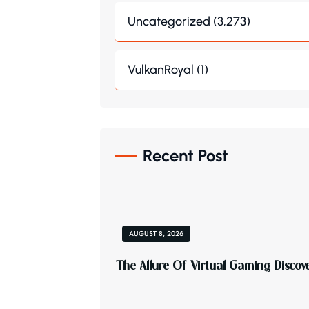
Uncategorized (3,273)
VulkanRoyal (1)
Recent Post
AUGUST 8, 2026
T
H
E
A
L
L
U
R
E
O
F
V
I
R
T
U
A
L
G
A
M
I
N
G
D
I
S
C
O
V