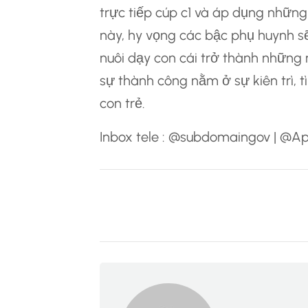
trực tiếp cúp c1 và áp dụng những 
này, hy vọng các bậc phụ huynh s
nuôi dạy con cái trở thành những n
sự thành công nằm ở sự kiên trì, 
con trẻ.
Inbox tele : @subdomaingov | @A