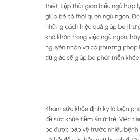
thiết. Lập thời gian biểu ngủ hợp l
giúp bé có thói quen ngủ ngon. Đọ
những cách hiệu quả giúp bé thư g
khó khăn trong việc ngủ ngon, hãy
nguyên nhân và có phương pháp 
đủ giấc sẽ giúp bé phát triển khỏe
Khám Sức Khỏe Đị
Hơn Chữa Bệnh
Khám sức khỏe định kỳ là biện ph
đề sức khỏe tiềm ẩn ở trẻ. Việc ti
bé được bảo vệ trước nhiều bệnh 
cơ hội để các bậc phụ huynh được