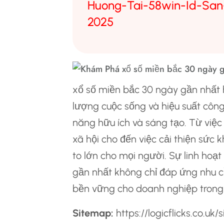
Huong-Tai-58win-Id-San
2025
xổ số miền bắc 30 ngày gần nhất 
lượng cuộc sống và hiệu suất công
năng hữu ích và sáng tạo. Từ việc 
xã hội cho đến việc cải thiện sức k
to lớn cho mọi người. Sự linh hoạ
gần nhất không chỉ đáp ứng nhu c
bền vững cho doanh nghiệp trong 
Sitemap:
https://logicflicks.co.uk