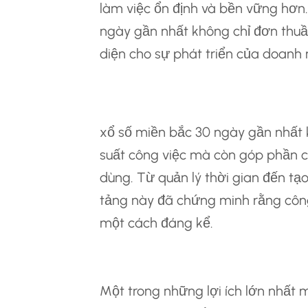
làm việc ổn định và bền vững hơn.
ngày gần nhất không chỉ đơn thuầ
diện cho sự phát triển của doanh n
Cải Thiện Chất L
xổ số miền bắc 30 ngày gần nhất 
suất công việc mà còn góp phần c
dùng. Từ quản lý thời gian đến tạ
tảng này đã chứng minh rằng côn
một cách đáng kể.
Tạo Ra Thời Gian Rảnh Rỗi
Một trong những lợi ích lớn nhất