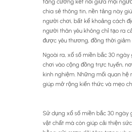
tăng cường kết nối giữa mọi ngườ
chia sẻ thông tin, nền tảng này gi
người chơi, bất kể khoảng cách đị
người thân yêu không chỉ tạo ra 
được yêu thương, đồng thời giảm s
Ngoài ra, xổ số miền bắc 30 ngày
chơi vào cộng đồng trực tuyến, nơi
kinh nghiệm. Những mối quan hệ n
giúp mở rộng kiến thức và mẹo ch
Nâng Cao Sức Khỏe Tinh 
Sử dụng xổ số miền bắc 30 ngày g
vật chất mà còn giúp cải thiện sứ