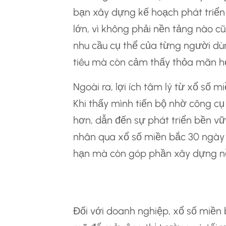
bạn xây dựng kế hoạch phát triển 
lớn, vì không phải nền tảng nào c
nhu cầu cụ thể của từng người dù
tiêu mà còn cảm thấy thỏa mãn hơ
Ngoài ra, lợi ích tâm lý từ xổ số 
Khi thấy mình tiến bộ nhờ công c
hơn, dẫn đến sự phát triển bền vữ
nhân qua xổ số miền bắc 30 ngày 
hạn mà còn góp phần xây dựng nề
Hỗ Trợ Phát Triển
Đối với doanh nghiệp, xổ số miền