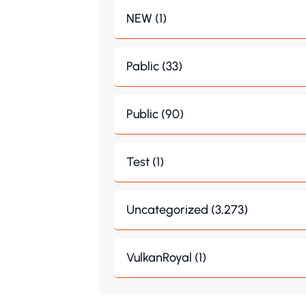
NEW (1)
Pablic (33)
Public (90)
Test (1)
Uncategorized (3,273)
VulkanRoyal (1)