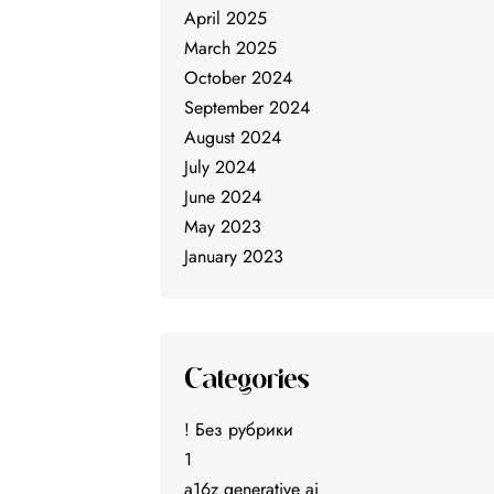
April 2025
March 2025
October 2024
September 2024
August 2024
July 2024
June 2024
May 2023
January 2023
Categories
! Без рубрики
1
a16z generative ai