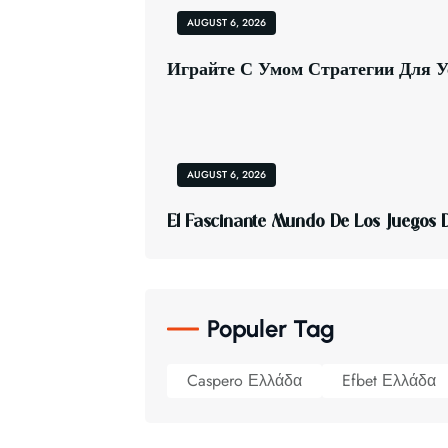
AUGUST 6, 2026
И
Г
Р
А
Й
Т
Е
С
У
М
О
М
С
Т
Р
А
Т
Е
Г
И
И
Д
Л
Я
У
AUGUST 6, 2026
E
L
F
A
S
C
I
N
A
N
T
E
M
U
N
D
O
D
E
L
O
S
J
U
E
G
O
S
Populer Tag
Caspero Ελλάδα
Efbet Ελλάδα