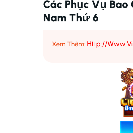
Các Phục Vụ Bao 
Nam Thứ 6
Http://www.v
Xem Thêm: