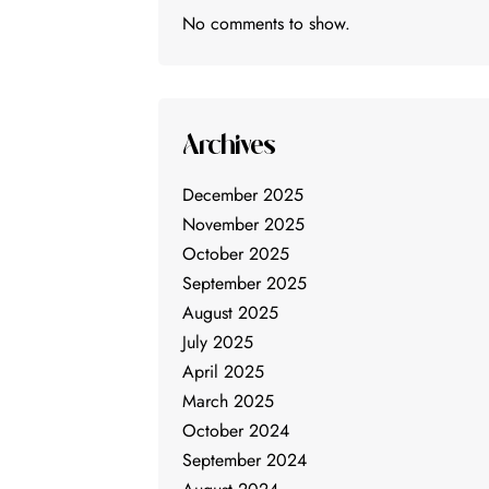
No comments to show.
Archives
December 2025
November 2025
October 2025
September 2025
August 2025
July 2025
April 2025
March 2025
October 2024
September 2024