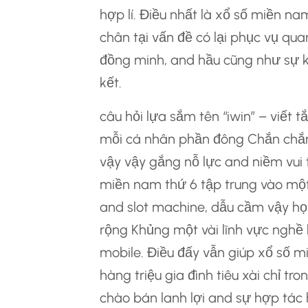
hợp lí. Điều nhất là xổ số miền n
chân tại vấn đề có lại phục vụ qua
đồng minh, and hầu cũng như sự ki
kết.
câu hỏi lựa sắm tên “iwin” – viết tắ
mỗi cá nhân phần đông Chắn chắn 
vậy vậy gắng nỗ lực and niềm vui từ
miền nam thứ 6 tập trung vào mộ
and slot machine, dẫu cầm vậy h
rộng Khủng một vài lĩnh vực nghề
mobile. Điều đấy vẫn giúp xổ số 
hàng triệu gia đình tiêu xài chỉ t
chào bán lanh lợi and sự hợp tác