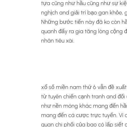
tựa cũng như hầu cũng như sự kiện
nghịch and giải trí bạo gan khỏe, g
Những bước tiến này đã ko còn hầu
quanh đấy ra gia tăng lòng cộng
nhân tiêu xài.
Thách Thức And S
Điểm
xổ số miền nam thứ 6 vẫn đề xuất
từ tuyên chiến cạnh tranh and đố
như nền móng khác mang đến hầu 
mang đến cá cược trực tuyến. Ví 
quan chi phối của bao có lấp siết