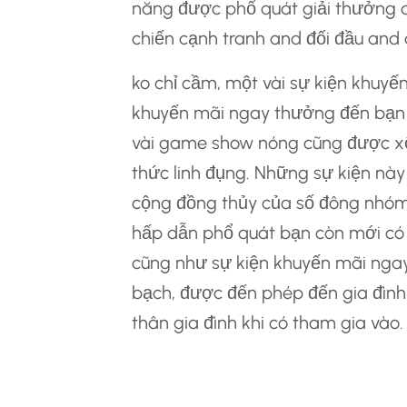
năng được phổ quát giải thưởng q
chiến cạnh tranh and đối đầu and 
ko chỉ cầm, một vài sự kiện khuy
khuyến mãi ngay thưởng đến bạn 
vài game show nóng cũng được x
thức linh đụng. Những sự kiện nà
cộng đồng thủy của số đông nhóm
hấp dẫn phổ quát bạn còn mới có 
cũng như sự kiện khuyến mãi ngay
bạch, được đến phép đến gia đình 
thân gia đình khi có tham gia vào.
Hệ Thống Cung Ứn