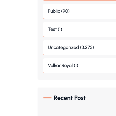
Public (90)
Test (1)
Uncategorized (3,273)
VulkanRoyal (1)
Recent Post