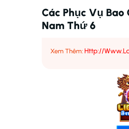
Các Phục Vụ Bao 
Nam Thứ 6
Http://www.l
Xem Thêm: