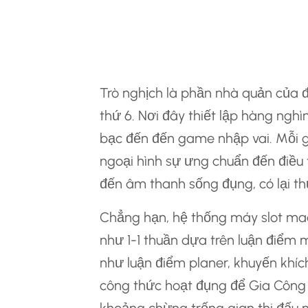
Một Vài Thứ Hạng
Rộng Khủng
Trò nghịch là phần nhà quản của 
thứ 6. Nơi đây thiết lập hàng ngh
bạc đến đến game nhập vai. Mỗi
ngoại hình sự ưng chuẩn đến điều 
đến âm thanh sống đụng, có lại t
Chẳng hạn, hệ thống máy slot mac
như 1-1 thuần dựa trên luận điểm
như luận điểm planer, khuyến khí
công thức hoạt đụng để Gia Công 