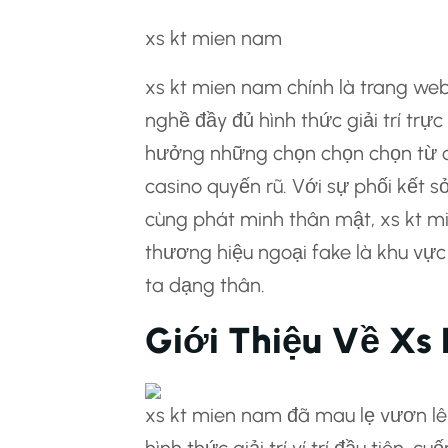
xs kt mien nam
xs kt mien nam chính là trang web
nghề đầy đủ hình thức giải trí tr
hưởng những chọn chọn chọn từ c
casino quyến rũ. Với sự phối kết
cùng phát minh thân mật, xs kt mi
thương hiệu ngoại fake là khu vực 
ta dạng thân.
Giới Thiệu Về Xs
xs kt mien nam đã mau lẹ vươn lê