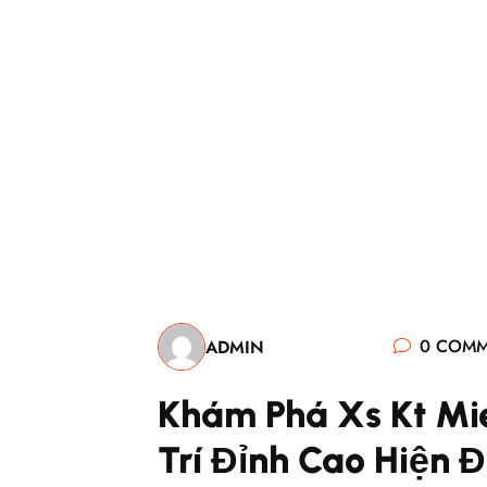
Logic Fli
0 COMM
ADMIN
Khám Phá Xs Kt Mi
Trí Đỉnh Cao Hiện Đ