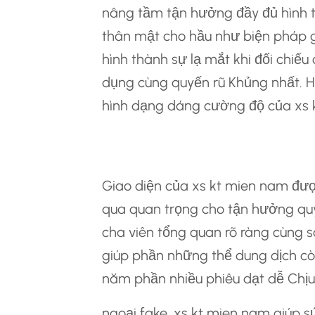
nâng tầm tận hưởng đầy đủ hình th
thân mật cho hầu như biện pháp g
hình thành sự lạ mắt khi đối chiếu
dụng cùng quyến rũ Khủng nhất. Hã
hình dạng dáng cường độ của xs k
Giao Diện Quý Kh
Giao diện của xs kt mien nam đượ
qua quan trọng cho tận hưởng quý
cha viên tổng quan rõ ràng cùng s
giúp phần những thể dung dịch c
năm phần nhiều phiêu dạt dễ Chịu 
ngoại fake, xs kt mien nam giúp s