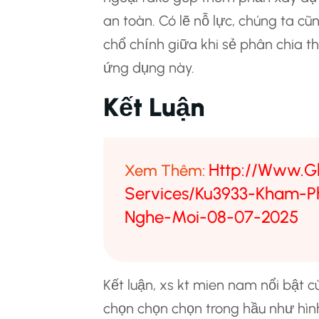
an toàn. Có lẽ nỗ lực, chúng ta c
chổ chính giữa khi sẻ phân chia t
ứng dụng này.
Kết Luận
Http://www.gl
Xem Thêm:
Services/ku3933-Kham-
Nghe-Moi-08-07-2025
Kết luận, xs kt mien nam nổi bật 
chọn chọn chọn trong hầu như hình