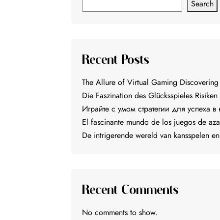
Search
Recent Posts
The Allure of Virtual Gaming Discovering
Die Faszination des Glücksspieles Risiken
Играйте с умом стратегии для успеха в
El fascinante mundo de los juegos de aza
De intrigerende wereld van kansspelen e
Recent Comments
No comments to show.