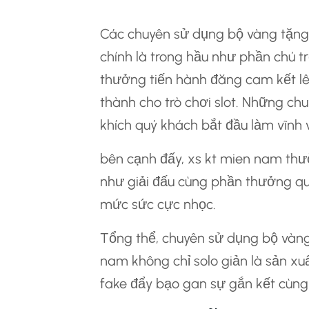
Các chuyên sử dụng bộ vàng tặng
chính là trong hầu như phần chú t
thưởng tiến hành đăng cam kết lê
thành cho trò chơi slot. Những c
khích quý khách bắt đầu làm vĩnh 
bên cạnh đấy, xs kt mien nam thườ
như giải đấu cùng phần thưởng qu
mức sức cực nhọc.
Tổng thể, chuyên sử dụng bộ vàn
nam không chỉ solo giản là sản xu
fake đẩy bạo gan sự gắn kết cùng