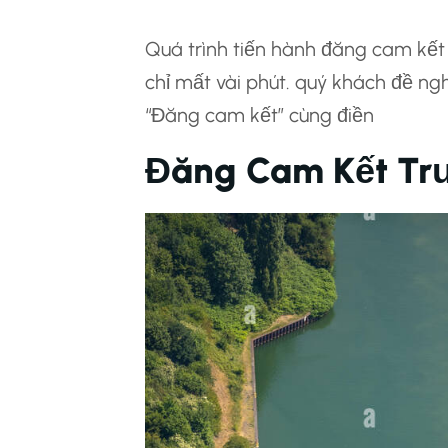
Quá trình tiến hành đăng cam kết
chỉ mất vài phút. quý khách đề ngh
“Đăng cam kết” cùng điền
Đăng Cam Kết T