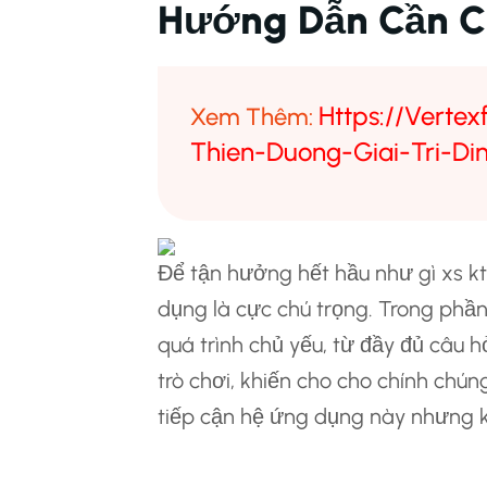
Hướng Dẫn Cần C
Https://vertex
Xem Thêm:
Thien-Duong-Giai-Tri-D
Để tận hưởng hết hầu như gì xs kt
dụng là cực chú trọng. Trong phầ
quá trình chủ yếu, từ đầy đủ câu h
trò chơi, khiến cho cho chính chú
tiếp cận hệ ứng dụng này nhưng 
Đăng Cam Kết Tr