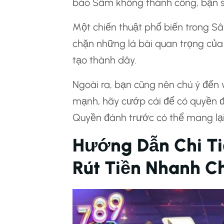
báo Sâm không thành công, bạn sẽ
Một chiến thuật phổ biến trong S
chặn những lá bài quan trọng của 
tạo thành dây.
Ngoài ra, bạn cũng nên chú ý đến 
mạnh, hãy cướp cái để có quyền đ
Quyền đánh trước có thể mang lại 
Hướng Dẫn Chi Ti
Rút Tiền Nhanh C