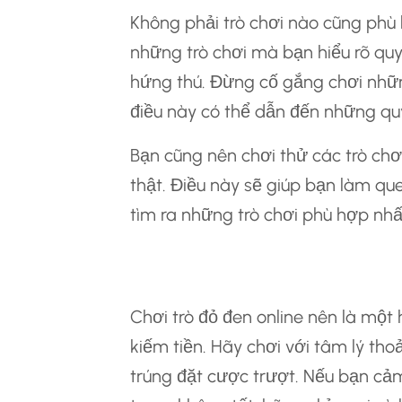
Không phải trò chơi nào cũng phù 
những trò chơi mà bạn hiểu rõ quy
hứng thú. Đừng cố gắng chơi nhữn
điều này có thể dẫn đến những quyế
Bạn cũng nên chơi thử các trò chơi
thật. Điều này sẽ giúp bạn làm que
tìm ra những trò chơi phù hợp nhấ
Chơi Với Tâm Lý 
Chơi trò đỏ đen online nên là một h
kiếm tiền. Hãy chơi với tâm lý tho
trúng đặt cược trượt. Nếu bạn cả