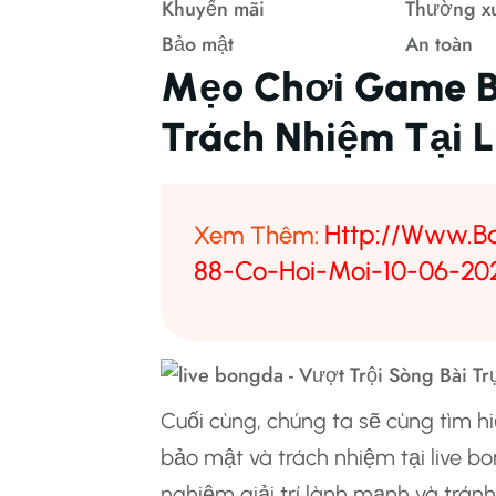
Khuyến mãi
Thường x
Bảo mật
An toàn
Mẹo Chơi Game Bà
Trách Nhiệm Tại 
Http://www.ba
Xem Thêm:
88-Co-Hoi-Moi-10-06-20
Cuối cùng, chúng ta sẽ cùng tìm hi
bảo mật và trách nhiệm tại live b
nghiệm giải trí lành mạnh và tránh