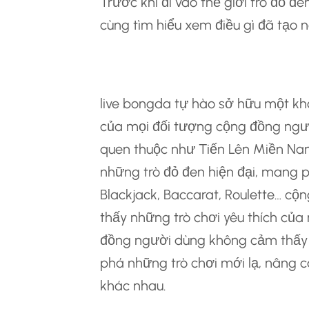
Trước khi đi vào thế giới trò đỏ đ
cùng tìm hiểu xem điều gì đã tạo 
Sự Phong Phú Tro
live bongda tự hào sở hữu một kho 
của mọi đối tượng cộng đồng ngườ
quen thuộc như Tiến Lên Miền Na
những trò đỏ đen hiện đại, mang p
Blackjack, Baccarat, Roulette… c
thấy những trò chơi yêu thích của
đồng người dùng không cảm thấy
phá những trò chơi mới lạ, nâng 
khác nhau.