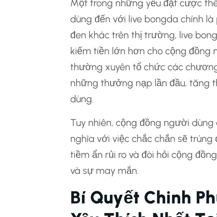
Một trong những yếu đặt cược th
dùng đến với live bongda chính là
đen khác trên thị trường, live bo
kiếm tiền lớn hơn cho cộng đồng n
thường xuyên tổ chức các chương t
những thưởng nạp lần đầu, tăng 
dùng.
Tuy nhiên, cộng đồng người dùng 
nghĩa với việc chắc chắn sẽ trúng 
tiềm ẩn rủi ro và đòi hỏi cộng đồ
và sự may mắn.
Bí Quyết Chinh P