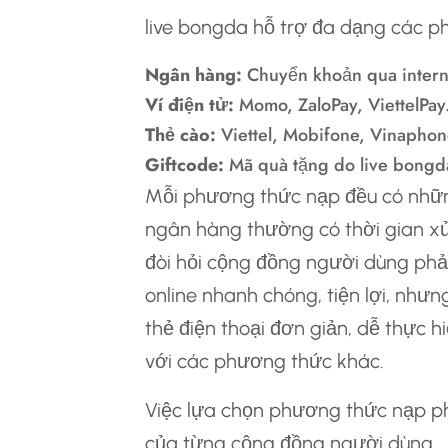
live bongda hỗ trợ đa dạng các 
Ngân hàng:
Chuyển khoản qua interne
Ví điện tử:
Momo, ZaloPay, ViettelPay
Thẻ cào:
Viettel, Mobifone, Vinaphon
Giftcode:
Mã quà tặng do live bongd
Mỗi phương thức nạp đều có những
ngân hàng thường có thời gian x
đòi hỏi cộng đồng người dùng phải
online nhanh chóng, tiện lợi, nhưng
thẻ điện thoại đơn giản, dễ thực h
với các phương thức khác.
Việc lựa chọn phương thức nạp ph
của từng cộng đồng người dùng.