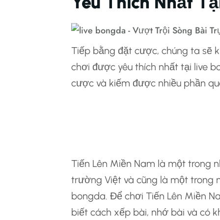
Yêu Thích Nhất Tạ
Tiếp bằng đặt cược, chúng ta sẽ 
chơi được yêu thích nhất tại live 
cược và kiếm được nhiều phần quà 
Tiến Lên Miền Na
Năng
Tiến Lên Miền Nam là một trong nh
trường Việt và cũng là một trong n
bongda. Để chơi Tiến Lên Miền Na
biết cách xếp bài, nhớ bài và có 