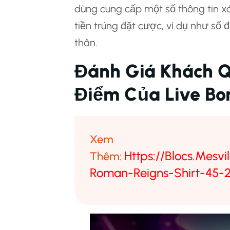
dùng cung cấp một số thông tin xá
tiền trúng đặt cược, ví dụ như số đ
thân.
Đánh Giá Khách 
Điểm Của Live B
Xem
Https://blocs.mesv
Thêm:
Roman-Reigns-Shirt-45-