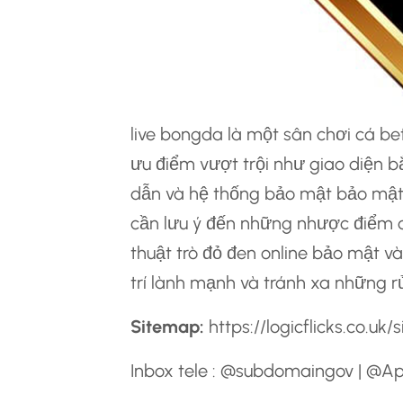
live bongda là một sân chơi cá bet
ưu điểm vượt trội như giao diện 
dẫn và hệ thống bảo mật bảo mật
cần lưu ý đến những nhược điểm 
thuật trò đỏ đen online bảo mật v
trí lành mạnh và tránh xa những rủ
Sitemap:
https://logicflicks.co.uk
Inbox tele : @subdomaingov | @A