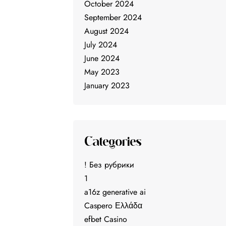
October 2024
September 2024
August 2024
July 2024
June 2024
May 2023
January 2023
Categories
! Без рубрики
1
a16z generative ai
Caspero Ελλάδα
efbet Casino