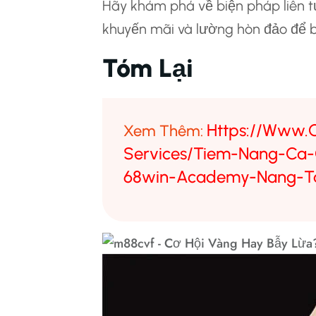
Hãy khám phá về biện pháp liên t
khuyến mãi và lường hòn đảo để b
Tóm Lại
Https://www
Xem Thêm:
Services/tiem-Nang-Ca-
68win-Academy-Nang-T