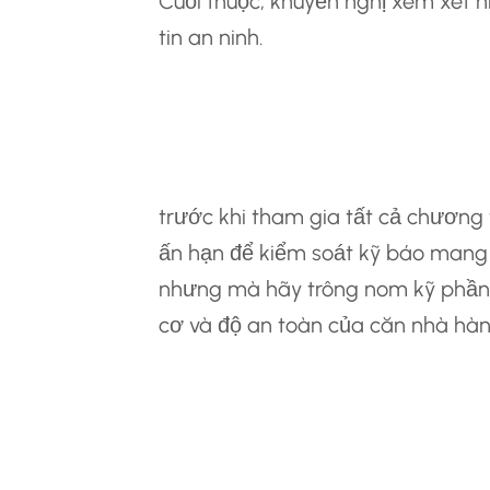
Cuối thuộc, khuyến nghị xem xét n
tin an ninh.
6.một Kiểm Tra K
Ban Đầu Tham Gi
trước khi tham gia tất cả chương 
ấn hạn để kiểm soát kỹ báo mang 
nhưng mà hãy trông nom kỹ phần 
cơ và độ an toàn của căn nhà hà
6.2 Không Gửi Bá
Cục Không Sự Cần 