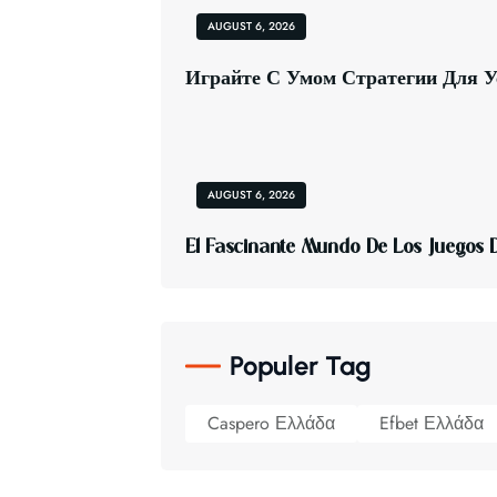
AUGUST 6, 2026
И
Г
Р
А
Й
Т
Е
С
У
М
О
М
С
Т
Р
А
Т
Е
Г
И
И
Д
Л
Я
У
AUGUST 6, 2026
E
L
F
A
S
C
I
N
A
N
T
E
M
U
N
D
O
D
E
L
O
S
J
U
E
G
O
S
Populer Tag
Caspero Ελλάδα
Efbet Ελλάδα