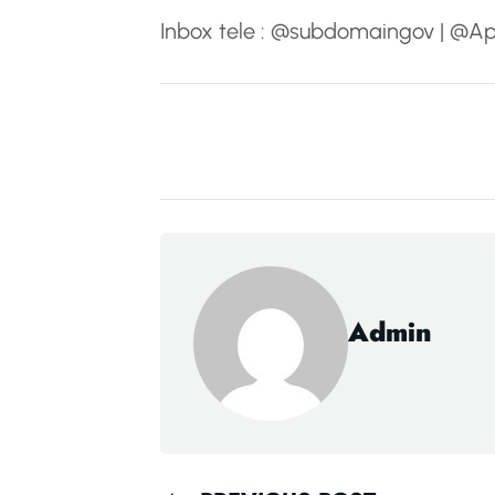
Inbox tele : @subdomaingov | @A
Admin