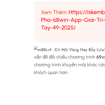
Https://iskem
Xem Thêm:
Pha-68win-App-Giai-Tri
Tay-49-2025/
vấn đề đối chiếu chương trình
69v
chương trình khuyến mãi khác cứu
khách quan hơn.
5.một Phân Tích 
Điểm Yếu Bớt Của