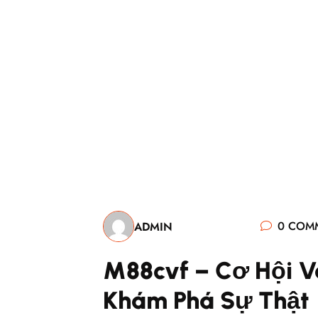
Logic Fli
0 COM
ADMIN
M88cvf – Cơ Hội 
Khám Phá Sự Thật