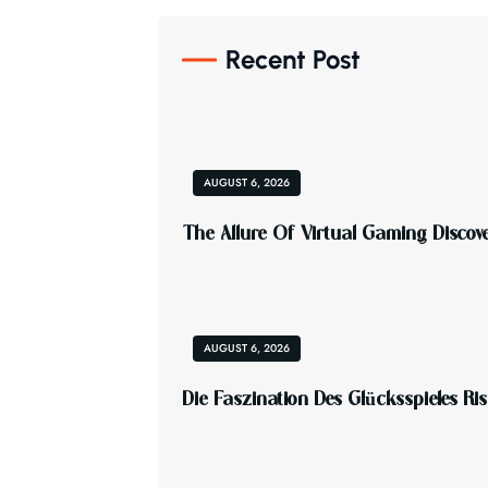
Recent Post
AUGUST 6, 2026
T
H
E
A
L
L
U
R
E
O
F
V
I
R
T
U
A
L
G
A
M
I
N
G
D
I
S
C
O
V
AUGUST 6, 2026
D
I
E
F
A
S
Z
I
N
A
T
I
O
N
D
E
S
G
L
Ü
C
K
S
S
P
I
E
L
E
S
R
I
S