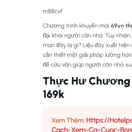
m88cvf
Chương trình khuyến mãi
69vn th
đại khái người căn nhà. Tuy nhiên
man đây là gì? Liệu đây xuất hiện 
cần thiết một giải pháp lường hòn
để cứu vãn giúp người căn nhà xu
Thực Hư Chương 
169k
Https://hotel
Xem Thêm:
Cach-Xem-Ca-Cuoc-Bon