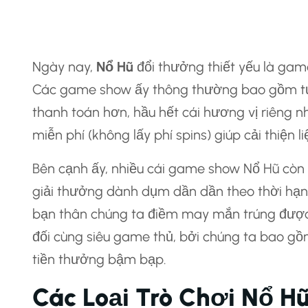
Nổ Hũ Đổi Thưởng Hiện 
Ngày nay,
Nổ Hũ
đổi thưởng thiết yếu là gam
Các game show ấy thông thường bao gồm tươ
thanh toán hơn, hầu hết cái hương vị riêng n
miễn phí (không lấy phí spins) giúp cải thiện 
Bên cạnh ấy, nhiều cái game show Nổ Hũ còn ba
giải thưởng dành dụm dần dần theo thời hạn m
bạn thân chúng ta điềm may mắn trúng được.
đối cùng siêu game thủ, bởi chúng ta bao g
tiền thưởng bậm bạp.
Các Loại Trò Chơi Nổ H