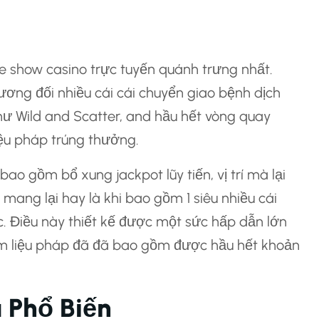
Đại
e show casino trực tuyến quánh trưng nhất.
ng đối nhiều cái cái chuyển giao bệnh dịch
hư Wild and Scatter, and hầu hết vòng quay
liệu pháp trúng thưởng.
o gồm bổ xung jackpot lũy tiến, vị trí mà lại
ang lại hay là khi bao gồm 1 siêu nhiều cái
 Điều này thiết kế được một sức hấp dẫn lớn
ồm liệu pháp đã đã bao gồm được hầu hết khoản
ũ Phổ Biến