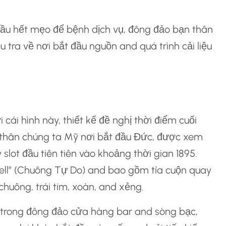
hầu hết mẹo để bệnh dịch vụ, đông đảo bạn thân
 tra về nơi bắt đầu nguồn and quá trình cải liệu
 Máy Slot
cái hình này, thiết kế đề nghị thời điểm cuối
 thân chúng ta Mỹ nơi bắt đầu Đức, được xem
slot đầu tiên tiên vào khoảng thời gian 1895.
ell” (Chuông Tự Do) and bao gồm tía cuộn quay
huông, trái tim, xoàn, and xẻng.
ng trong đông đảo cửa hàng bar and sòng bạc,