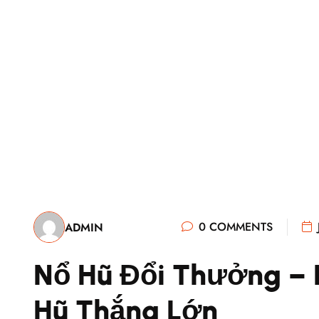
Logic Fli
0 COMMENTS
ADMIN
Nổ Hũ Đổi Thưởng – 
Hũ Thắng Lớn