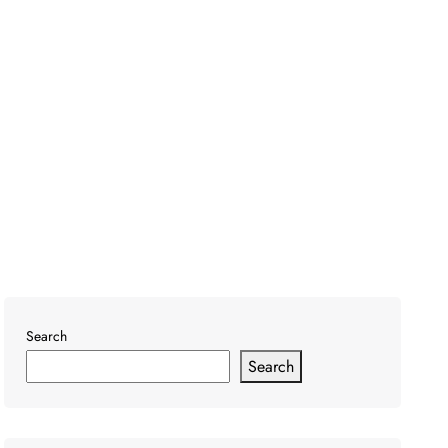
Search
Search