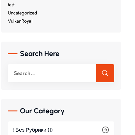
test
Uncategorized
VulkanRoyal
Search Here
Our Category
! Без Рубрики (1)