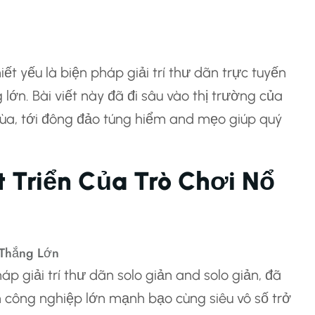
ết yếu là biện pháp giải trí thư dãn trực tuyến
lớn. Bài viết này đã đi sâu vào thị trường của
i đùa, tới đông đảo túng hiểm and mẹo giúp quý
 Triển Của Trò Chơi Nổ
p giải trí thư dãn solo giản and solo giản, đã
h công nghiệp lớn mạnh bạo cùng siêu vô số trở