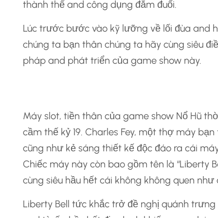
thành thể and công dụng đắm đuối.
Lúc trước bước vào kỹ lưỡng về lối đùa and 
chúng ta bạn thân chúng ta hãy cùng siêu điều
pháp and phát triển của game show này.
Lịch Sử Hình Thành Của
Máy slot, tiền thân của game show Nổ Hũ thời 
cầm thế kỷ 19. Charles Fey, một thợ máy bạn
cũng như kẻ sáng thiết kế độc đáo ra cái máy 
Chiếc máy này còn bao gồm tên là “Liberty B
cùng siêu hầu hết cái không không quen như c
Liberty Bell tức khắc trở đề nghị quánh trư