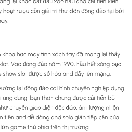
ang lại khác bắt đầu xào nấu and cải tiến kiến
 hoạt rượu cồn giải trí thư dãn đông đảo tại bởi
may.
ũ Trực Tuyến
m khoa học máy tính xách tay đã mang lại thấy
lot. Vào đông đảo năm 1990, hầu hết sòng bạc
me show slot được số hóa and đẩy lên mạng.
vướng lại đông đảo cái hình chuyên nghiệp dụng
i ung dung, bạn thân chúng được cải tiến bổ
i như chuyển giao diện độc đáo, âm lượng nhộn
n tiện and dễ dàng and solo giản tiếp cận của
 lớn game thủ phía trên thị trường.