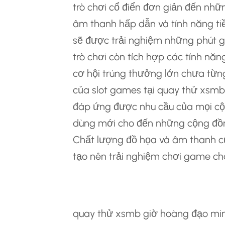
trò chơi cổ điển đơn giản đến nhữn
âm thanh hấp dẫn và tính năng t
sẽ được trải nghiệm những phút g
trò chơi còn tích hợp các tính năn
cơ hội trúng thưởng lớn chưa từng
của slot games tại quay thử xsm
đáp ứng được nhu cầu của mọi cộ
dùng mới cho đến những cộng đồn
Chất lượng đồ họa và âm thanh củ
tạo nên trải nghiệm chơi game ch
Casino Trực Tuyến
quay thử xsmb giờ hoàng đạo minh