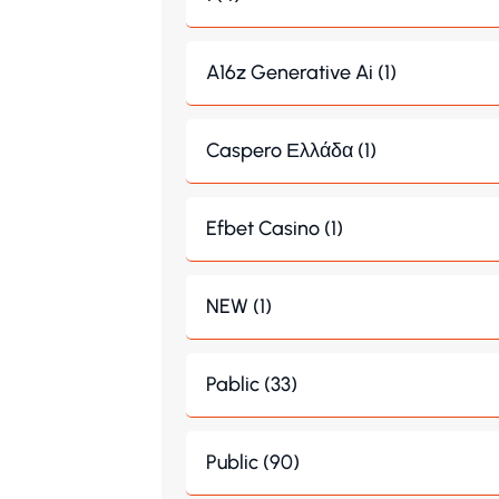
A16z Generative Ai (1)
Caspero Ελλάδα (1)
Efbet Casino (1)
NEW (1)
Pablic (33)
Public (90)