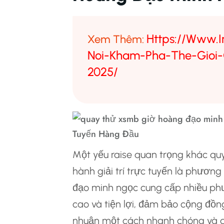
Https://www.
Xem Thêm:
Noi-Kham-Pha-The-Gioi
2025/
Một yếu raise quan trọng khác qu
hành giải trí trực tuyến là phươn
đạo minh ngọc cung cấp nhiều ph
cao và tiện lợi, đảm bảo cộng đồng
nhuận một cách nhanh chóng và 