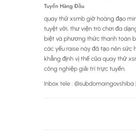
quay thử xsmb giờ hoàng đạo minh
tuyệt vời, thư viện trò chơi đa dạ
biệt và phương thức thanh toán bảo
các yếu raise này đã tạo nên sức
khẳng định vị thế của quay thử 
công nghiệp giải trí trực tuyến.
Inbox tele : @subdomaingovshiba