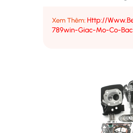
Http://www.b
Xem Thêm:
789win-Giac-Mo-Co-Bac