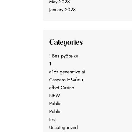
May 2023
January 2023
Categories
! Без рубрики
1
a16z generative ai
Caspero Ελλάδα
efbet Casino
NEW
Pablic
Public
test
Uncategorized