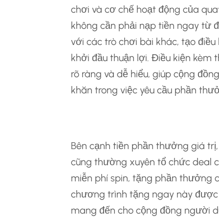
chơi và cơ chế hoạt động của qu
không cần phải nạp tiền ngay từ 
với các trò chơi bài khác, tạo đi
khởi đầu thuận lợi. Điều kiện kèm
rõ ràng và dễ hiểu, giúp cộng đồ
khăn trong việc yêu cầu phần thư
Khuyến Mãi Hàng 
Bên cạnh tiền phần thưởng giá tr
cũng thường xuyên tổ chức deal c
miễn phí spin, tặng phần thưởng c
chương trình tặng ngay này được 
mang đến cho cộng đồng người dù