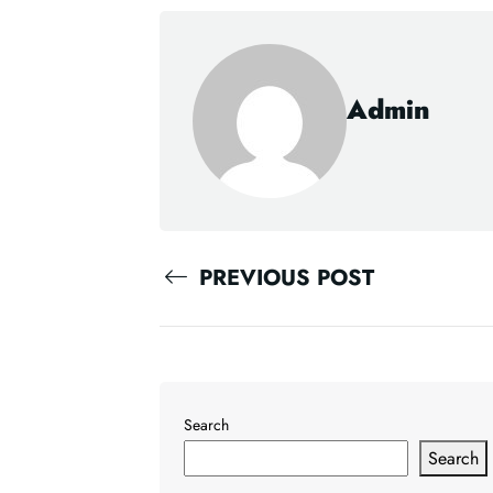
Admin
PREVIOUS POST
Search
Search