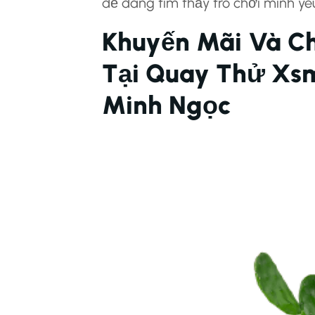
dễ dàng tìm thấy trò chơi mình yêu
Khuyến Mãi Và C
Tại Quay Thử Xs
Minh Ngọc