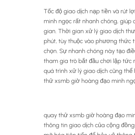
Tốc độ giao dịch nạp tiền và rút 
minh ngọc rất nhanh chóng, giúp 
gian. Thời gian xử lý giao dịch th
phút, tùy thuộc vào phương thức
chọn. Sự nhanh chóng này tạo điề
tham gia trò bắt đầu chơi lập tức 
quá trình xử lý giao dịch cũng th
thử xsmb giờ hoàng đạo minh ngọ
Bảo Mật Thông Ti
quay thử xsmb giờ hoàng đạo min
thông tin giao dịch của cộng đồn