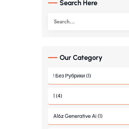
Search Here
Our Category
! Без Рубрики (1)
1 (4)
A16z Generative Ai (1)