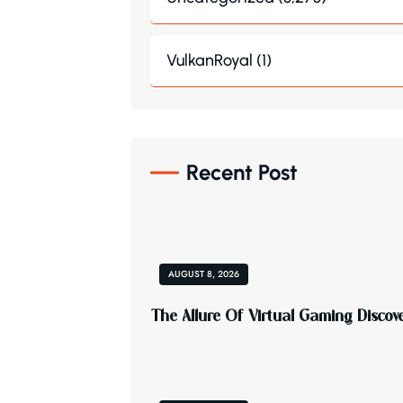
VulkanRoyal (1)
Recent Post
AUGUST 8, 2026
T
H
E
A
L
L
U
R
E
O
F
V
I
R
T
U
A
L
G
A
M
I
N
G
D
I
S
C
O
V