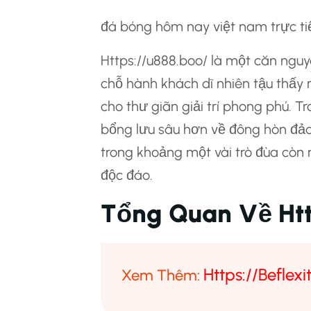
đá bóng hôm nay việt nam trực ti
Https://u888.boo/ là một căn nguy
chỗ hành khách dĩ nhiên tậu thấy 
cho thư giãn giải trí phong phú. 
bổng lưu sâu hơn về đông hòn đả
trong khoảng một vài trò đùa còn
độc đáo.
Tổng Quan Về Htt
Https://beflex
Xem Thêm: