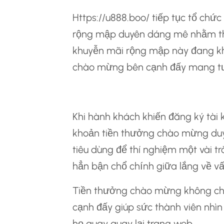
Https://u888.boo/ tiếp tục tổ chức
rộng mập duyên dáng mê nhằm thu
khuyễn mãi rộng mập này đang kh
chào mừng bên cạnh đấy mang tươ
Tiền Thưởng Chào Mừng
Khi hành khách khiến đăng ký tài
khoản tiền thưởng chào mừng duy
tiêu dùng để thí nghiệm một vài
hẳn bận chổ chính giữa lắng về vấ
Tiền thưởng chào mừng không chỉ 
cạnh đấy giúp sức thành viên nhìn
họ quay quay lại trang web.