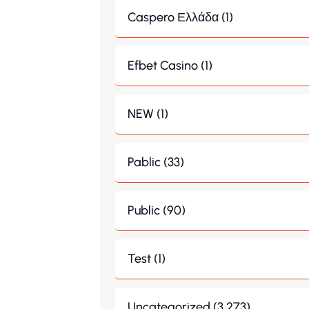
Caspero Ελλάδα (1)
Efbet Casino (1)
NEW (1)
Pablic (33)
Public (90)
Test (1)
Uncategorized (3,273)