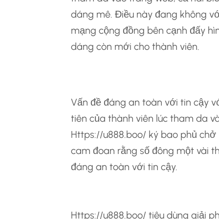
dáng mê. Điều này đang không với
mạng cộng đồng bên cạnh đấy hì
dáng còn mới cho thành viên.
An Toàn Và Bảo M
Vấn đề đáng an toàn với tin cậy v
tiên của thành viên lúc tham da 
Https://u888.boo/ ký bao phủ chở
cam đoan rằng số đông một vài th
đáng an toàn với tin cậy.
Công Nghệ Mã Hóa
Https://u888.boo/ tiêu dùng giải