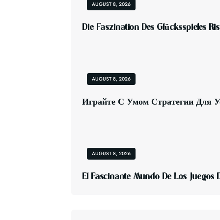
AUGUST 8, 2026
D
I
E
F
A
S
Z
I
N
A
T
I
O
N
D
E
S
G
L
Ü
C
K
S
S
P
I
E
L
E
S
R
I
S
AUGUST 8, 2026
И
Г
Р
А
Й
Т
Е
С
У
М
О
М
С
Т
Р
А
Т
Е
Г
И
И
Д
Л
Я
У
AUGUST 8, 2026
E
L
F
A
S
C
I
N
A
N
T
E
M
U
N
D
O
D
E
L
O
S
J
U
E
G
O
S