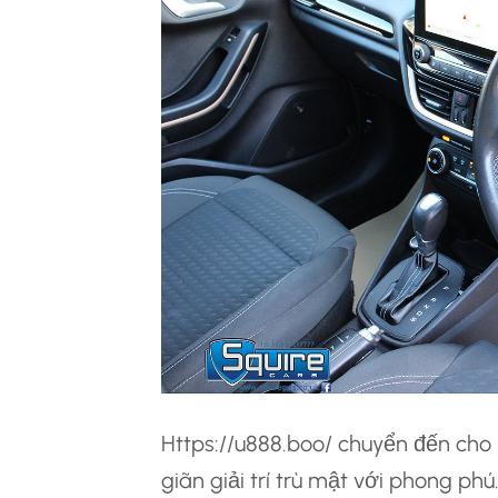
Https://u888.boo/ chuyển đến cho
giãn giải trí trù mật với phong ph