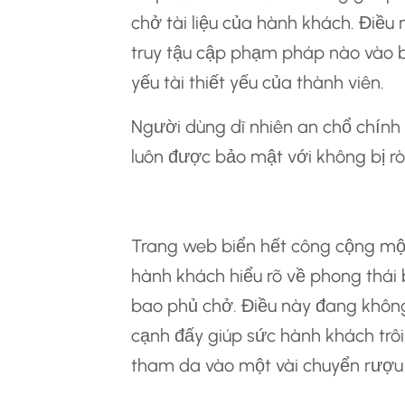
chở tài liệu của hành khách. Điề
truy tậu cập phạm pháp nào vào bá
yếu tài thiết yếu của thành viên.
Người dùng dĩ nhiên an chổ chính
luôn được bảo mật với không bị rò 
Chính Sách Bảo Mật Rõ R
Trang web biển hết công cộng mộ
hành khách hiểu rõ về phong thái 
bao phủ chở. Điều này đang không 
cạnh đấy giúp sức hành khách trôi
tham da vào một vài chuyển rượu 