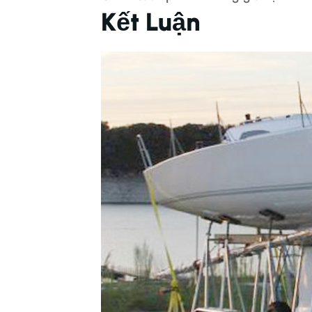
Kết Luận