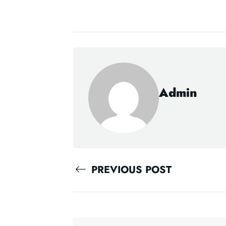
Admin
PREVIOUS POST