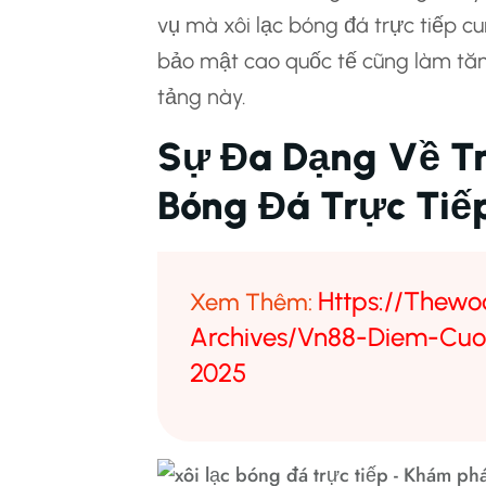
vụ mà xôi lạc bóng đá trực tiếp cu
bảo mật cao quốc tế cũng làm tăn
tảng này.
Sự Đa Dạng Về Tr
Bóng Đá Trực Tiế
Https://thewo
Xem Thêm:
Archives/vn88-Diem-Cuo
2025