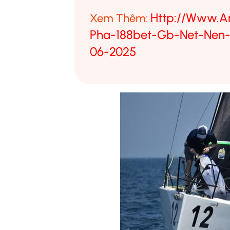
Http://www.a
Xem Thêm:
Pha-188bet-Gb-Net-Nen
06-2025