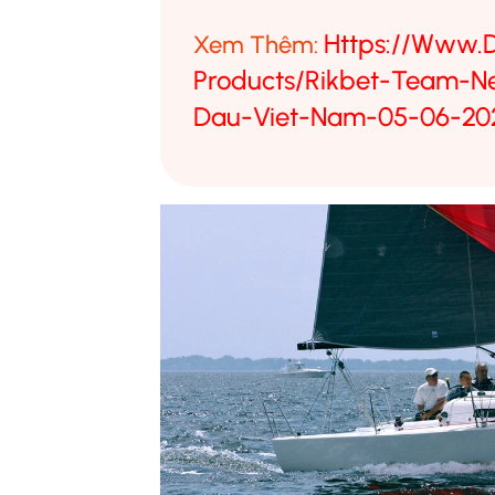
Https://www.d
Xem Thêm:
Products/rikbet-Team-
Dau-Viet-Nam-05-06-20