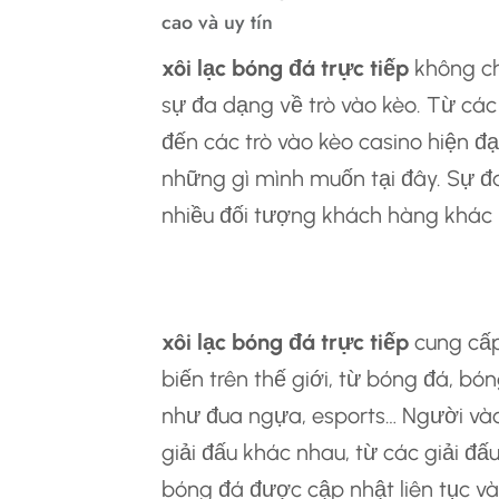
xôi lạc bóng đá trực tiếp
không ch
sự đa dạng về trò vào kèo. Từ các
đến các trò vào kèo casino hiện đạ
những gì mình muốn tại đây. Sự 
nhiều đối tượng khách hàng khác 
Cá Gửi Cược Thể 
xôi lạc bóng đá trực tiếp
cung cấp
biến trên thế giới, từ bóng đá, b
như đua ngựa, esports… Người vào
giải đấu khác nhau, từ các giải đấ
bóng đá được cập nhật liên tục v