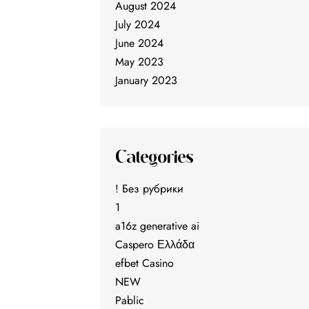
August 2024
July 2024
June 2024
May 2023
January 2023
Categories
! Без рубрики
1
a16z generative ai
Caspero Ελλάδα
efbet Casino
NEW
Pablic