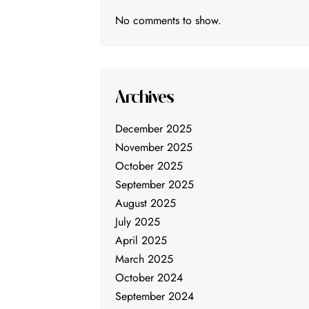
No comments to show.
Archives
December 2025
November 2025
October 2025
September 2025
August 2025
July 2025
April 2025
March 2025
October 2024
September 2024