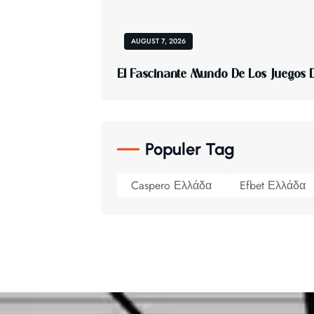
AUGUST 7, 2026
E
L
F
A
S
C
I
N
A
N
T
E
M
U
N
D
O
D
E
L
O
S
J
U
E
G
O
S
Populer Tag
Caspero Ελλάδα
Efbet Ελλάδα