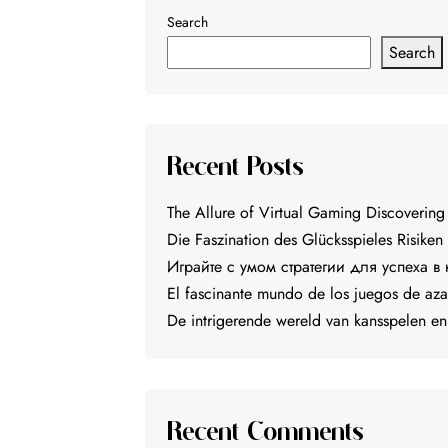
Search
Search
Recent Posts
The Allure of Virtual Gaming Discovering
Die Faszination des Glücksspieles Risiken
Играйте с умом стратегии для успеха в
El fascinante mundo de los juegos de aza
De intrigerende wereld van kansspelen e
Recent Comments