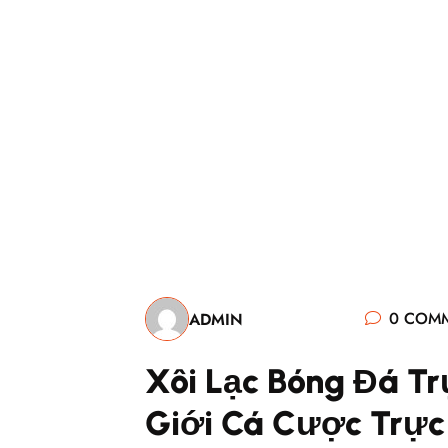
Logic Fli
0 COM
ADMIN
Xôi Lạc Bóng Đá T
Giới Cá Cược Trực