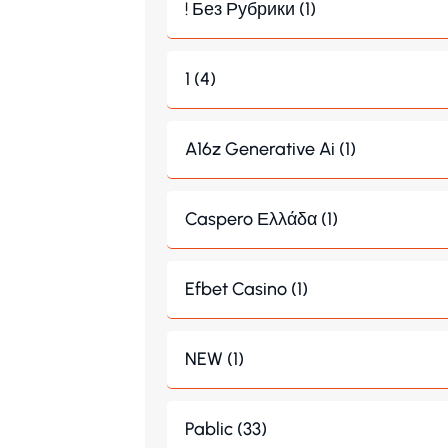
! Без Рубрики (1)
1 (4)
A16z Generative Ai (1)
Caspero Ελλάδα (1)
Efbet Casino (1)
NEW (1)
Pablic (33)