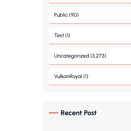
Public (90)
Test (1)
Uncategorized (3,273)
VulkanRoyal (1)
Recent Post