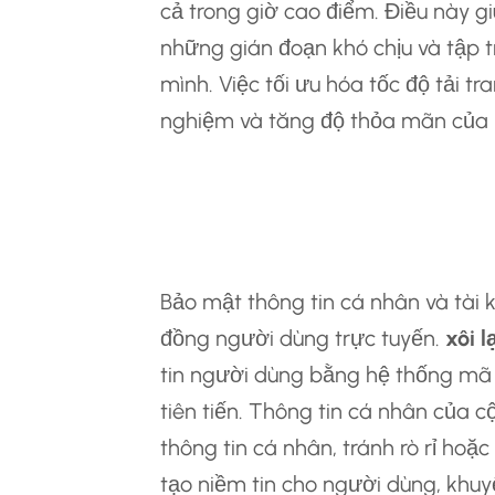
cả trong giờ cao điểm. Điều này 
những gián đoạn khó chịu và tập 
mình. Việc tối ưu hóa tốc độ tải t
nghiệm và tăng độ thỏa mãn của
Hệ Thống Bảo Mật
Tin Cậy
Bảo mật thông tin cá nhân và tài
đồng người dùng trực tuyến.
xôi l
tin người dùng bằng hệ thống mã 
tiên tiến. Thông tin cá nhân của
thông tin cá nhân, tránh rò rỉ hoặ
tạo niềm tin cho người dùng, khuy