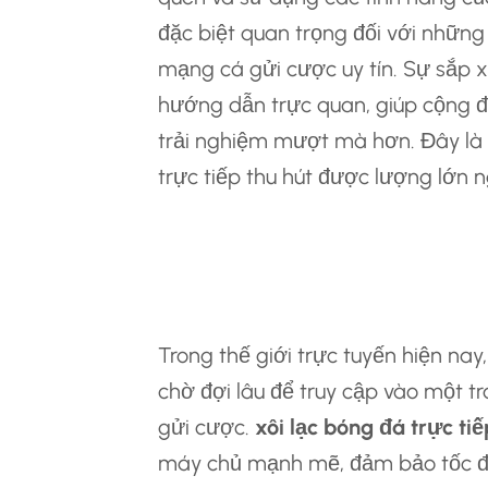
đặc biệt quan trọng đối với nhữn
mạng cá gửi cược uy tín. Sự sắp 
hướng dẫn trực quan, giúp cộng đ
trải nghiệm mượt mà hơn. Đây là m
trực tiếp thu hút được lượng lớn 
Tốc Độ Tải Trang
Định
Trong thế giới trực tuyến hiện nay
chờ đợi lâu để truy cập vào một tr
gửi cược.
xôi lạc bóng đá trực tiế
máy chủ mạnh mẽ, đảm bảo tốc độ