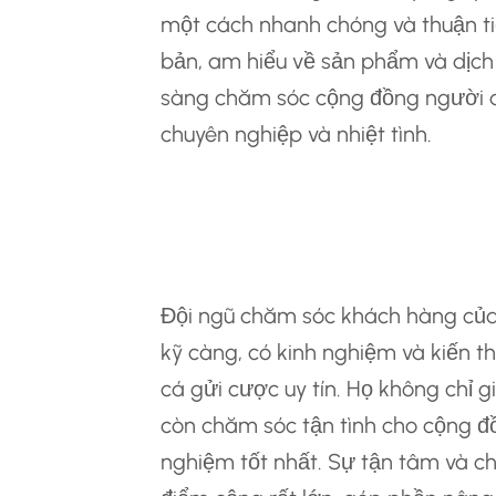
một cách nhanh chóng và thuận ti
bản, am hiểu về sản phẩm và dịch v
sàng chăm sóc cộng đồng người d
chuyên nghiệp và nhiệt tình.
Đội Ngũ Chăm Sóc
Kinh Nghiệm
Đội ngũ chăm sóc khách hàng củ
kỹ càng, có kinh nghiệm và kiến 
cá gửi cược uy tín. Họ không chỉ 
còn chăm sóc tận tình cho cộng đ
nghiệm tốt nhất. Sự tận tâm và c