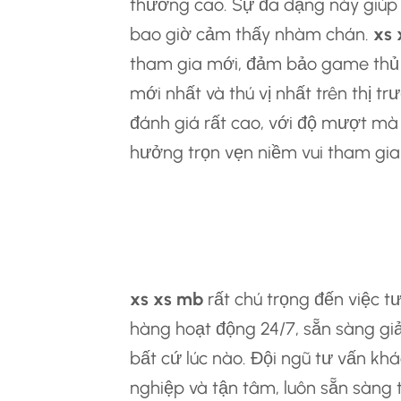
thưởng cao. Sự đa dạng này giúp 
bao giờ cảm thấy nhàm chán.
xs 
tham gia mới, đảm bảo game thủ
mới nhất và thú vị nhất trên thị 
đánh giá rất cao, với độ mượt mà
hưởng trọn vẹn niềm vui tham gi
Dịch Vụ Tư Vấn K
Nghiệp Và Tận T
xs xs mb
rất chú trọng đến việc t
hàng hoạt động 24/7, sẵn sàng gi
bất cứ lúc nào. Đội ngũ tư vấn kh
nghiệp và tận tâm, luôn sẵn sàn