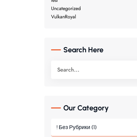
test
Uncategorized
VulkanRoyal
Search Here
Our Category
! Без Рубрики (1)