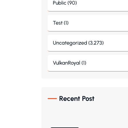
Public (90)
Test (1)
Uncategorized (3,273)
VulkanRoyal (1)
Recent Post