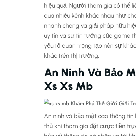
hiệu quả. Người tham gia có thể l
qua nhiều kênh khác nhau như chat
nhanh chóng và giải pháp hữu hiệ
uy tín và sự tin tưởng của game t
yếu tố quan trọng tạo nên sự khá
khác trên thị trường.
An Ninh Và Bảo M
Xs Xs Mb
An ninh và bảo mật cao thông tin
thủ khi tham gia đặt cược tiền trự