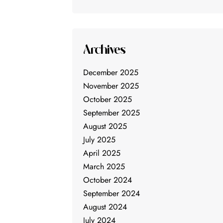
Archives
December 2025
November 2025
October 2025
September 2025
August 2025
July 2025
April 2025
March 2025
October 2024
September 2024
August 2024
July 2024