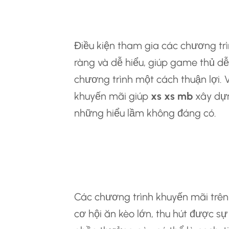
Và Dễ Hiểu
Điều kiện tham gia các chương tr
ràng và dễ hiểu, giúp game thủ d
chương trình một cách thuận lợi. 
khuyến mãi giúp
xs xs mb
xây dựn
những hiểu lầm không đáng có.
Phần Thưởng Giá 
Lớn
Các chương trình khuyến mãi trê
cơ hội ăn kèo lớn, thu hút được 