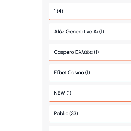
1 (4)
A16z Generative Ai (1)
Caspero Ελλάδα (1)
Efbet Casino (1)
NEW (1)
Pablic (33)