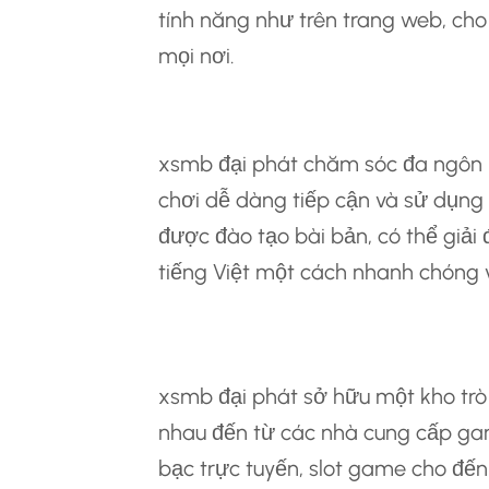
tính năng như trên trang web, cho
mọi nơi.
Hỗ Trợ Đa Ngôn Ngữ
xsmb đại phát chăm sóc đa ngôn n
chơi dễ dàng tiếp cận và sử dụng 
được đào tạo bài bản, có thể giả
tiếng Việt một cách nhanh chóng 
Kho Trò Chơi Đa 
xsmb đại phát sở hữu một kho trò 
nhau đến từ các nhà cung cấp gam
bạc trực tuyến, slot game cho đến