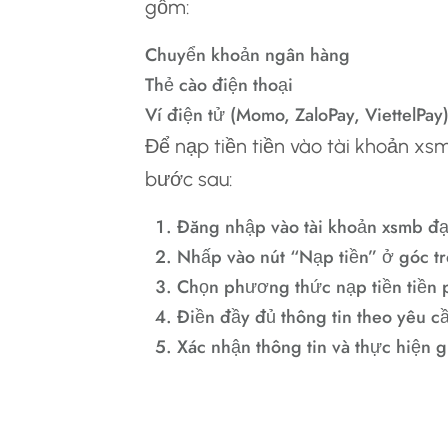
gồm:
Chuyển khoản ngân hàng
Thẻ cào điện thoại
Ví điện tử (Momo, ZaloPay, ViettelPay
Để nạp tiền tiền vào tài khoản xs
bước sau:
Đăng nhập vào tài khoản xsmb đạ
Nhấp vào nút “Nạp tiền” ở góc tr
Chọn phương thức nạp tiền tiền 
Điền đầy đủ thông tin theo yêu c
Xác nhận thông tin và thực hiện g
Rút Tiền Từ Tài K