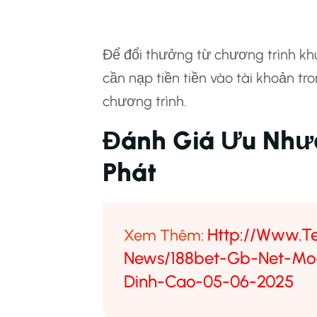
Điều Kiện Nhận Thưởng
Để đổi thưởng từ chương trình khu
cần nạp tiền tiền vào tài khoản t
chương trình.
Đánh Giá Ưu Như
Phát
Http://www.t
Xem Thêm:
News/188bet-Gb-Net-Mo
Dinh-Cao-05-06-2025