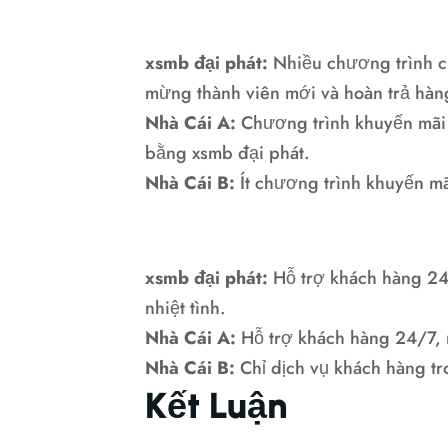
So Sánh Về Khuyế
xsmb đại phát:
Nhiều chương trình ch
mừng thành viên mới và hoàn trả hàn
Nhà Cái A:
Chương trình khuyến mãi 
bằng xsmb đại phát.
Nhà Cái B:
Ít chương trình khuyến mã
So Sánh Về Hỗ Tr
xsmb đại phát:
Hỗ trợ khách hàng 24
nhiệt tình.
Nhà Cái A:
Hỗ trợ khách hàng 24/7, 
Nhà Cái B:
Chỉ dịch vụ khách hàng tr
Kết Luận