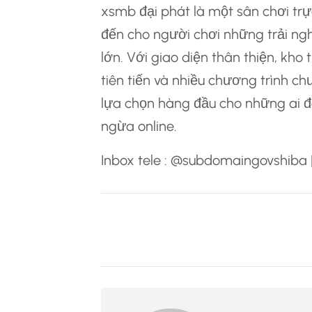
xsmb đại phát là một sân chơi tr
đến cho người chơi những trải nghi
lớn. Với giao diện thân thiện, kho 
tiên tiến và nhiều chương trình c
lựa chọn hàng đầu cho những ai 
ngừa online.
Inbox tele : @subdomaingovshiba