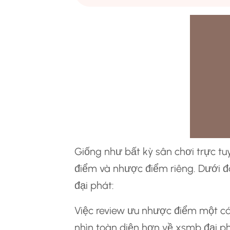
Giống như bất kỳ sân chơi trực t
điểm và nhược điểm riêng. Dưới đ
đại phát:
Việc review ưu nhược điểm một cá
nhìn toàn diện hơn về xsmb đại ph