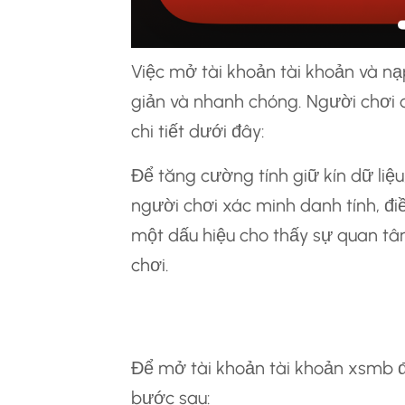
Việc mở tài khoản tài khoản và nạ
giản và nhanh chóng. Người chơi 
chi tiết dưới đây:
Để tăng cường tính giữ kín dữ liệ
người chơi xác minh danh tính, điề
một dấu hiệu cho thấy sự quan t
chơi.
Đăng Ký Tài Khoả
Để mở tài khoản tài khoản xsmb đ
bước sau: