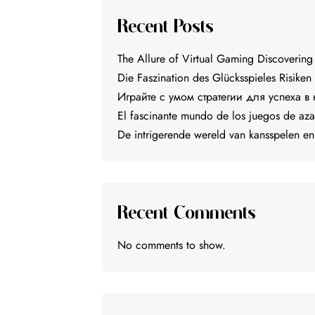
Recent Posts
The Allure of Virtual Gaming Discovering
Die Faszination des Glücksspieles Risiken
Играйте с умом стратегии для успеха в
El fascinante mundo de los juegos de aza
De intrigerende wereld van kansspelen e
Recent Comments
No comments to show.