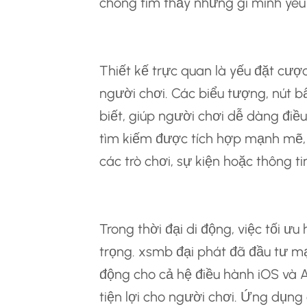
chóng tìm thấy những gì mình yêu 
Thiết Kế Trực Quan Và Dễ
Thiết kế trực quan là yếu đặt cượ
người chơi. Các biểu tượng, nút 
biết, giúp người chơi dễ dàng điề
tìm kiếm được tích hợp mạnh mẽ,
các trò chơi, sự kiện hoặc thông 
Tối Ưu Hóa Cho Thiết Bị 
Trong thời đại di động, việc tối ưu
trọng. xsmb đại phát đã đầu tư m
động cho cả hệ điều hành iOS và
tiện lợi cho người chơi. Ứng dụng