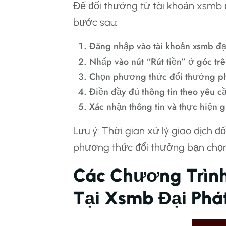
Để đổi thưởng từ tài khoản xsmb đ
bước sau:
Đăng nhập vào tài khoản xsmb đạ
Nhấp vào nút “Rút tiền” ở góc tr
Chọn phương thức đổi thưởng p
Điền đầy đủ thông tin theo yêu c
Xác nhận thông tin và thực hiện g
Lưu ý: Thời gian xử lý giao dịch đ
phương thức đổi thưởng bạn chọn
Các Chương Trìn
Tại Xsmb Đại Phá