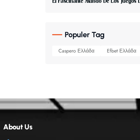
E
L
F
A
S
C
I
N
A
N
T
E
M
U
N
D
O
D
E
L
O
S
J
U
E
G
O
S
Populer Tag
Caspero Ελλάδα
Efbet Ελλάδα
About Us