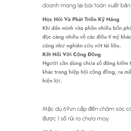
doanh mang lại bài toán xuất bản
Học Hỏi Và Phát Triển Kỹ Năng
Khi dấn mình vào phần nhiều bổn p
đọc càng nhiều về các điều tỉ mỷ khá
cũng như nghiên cứu vớt tài liệu.
Kết Nối Với Cộng Đồng
Người cần dùng chưa số đông kiếm t
khác trong hiệp hội cộng đồng, ra m
hiện lợi.
Rủi Ro Và Cách K
Mặc dù 69vn cấp đến chăm sóc cá
được 1 số rủi ro chưa may.