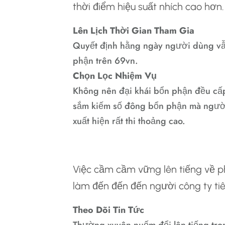
thời điểm hiệu suất nhích cao hơn
Lên Lịch Thời Gian Tham Gia
Quyết định hằng ngày người dùng vẫ
phận trên 69vn.
Chọn Lọc Nhiệm Vụ
Không nên đại khái bổn phận đều cấ
sắm kiếm số đông bổn phận mà người
xuất hiện rất thi thoảng cao.
Tìm Hiểu Thêm Về
Việc cầm cầm vững lên tiếng về 
làm đến đến đến người công ty ti
Theo Dõi Tin Tức