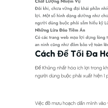
Chất Lượng Nhiệm Vụ
Đôi khi, chưa vững đại khái phần nh
lợi. Một số hình dạng dường như chư
người dùng buộc phải sắm hiểu kỹ Lú
Những Lừa Đảo Tiềm Ẩn
Có các trang web mạo lợi dụng lòng t
an ninh cũng như đảm bảo vệ toàn lên
Cách Để Tối Đa H
Để Khủng nhất hóa ích lợi trong 
người dùng buộc phải xuất hiện 1 p
Lập Kế Hoạch Th
Việc đồ mưu hoạch dấn mình vào