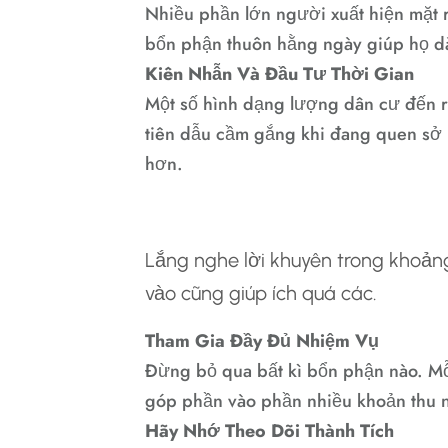
Nhiều phần lớn người xuất hiện mặt r
bổn phận thuôn hằng ngày giúp họ d
Kiên Nhẫn Và Đầu Tư Thời Gian
Một số hình dạng lượng dân cư đến 
tiên dẫu cầm gắng khi đang quen sở 
hơn.
Lời Khuyên Từ Ng
Lắng nghe lời khuyên trong khoản
vào cũng giúp ích quá các.
Tham Gia Đầy Đủ Nhiệm Vụ
Đừng bỏ qua bất kì bổn phận nào. Mỗ
góp phần vào phần nhiều khoản thu 
Hãy Nhớ Theo Dõi Thành Tích