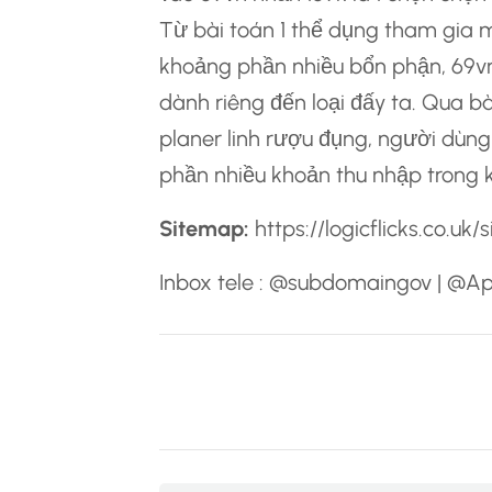
Từ bài toán 1 thể dụng tham gia m
khoảng phần nhiều bổn phận, 69vn 
dành riêng đến loại đấy ta. Qua 
planer linh rượu đụng, người dùn
phần nhiều khoản thu nhập trong
Sitemap:
https://logicflicks.co.uk
Inbox tele : @subdomaingov | @A