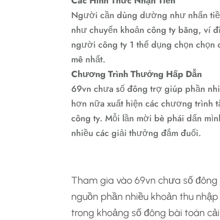
Các Hình Thức Nhận Tiền
Người cần dùng dường như nhấn tiề
như chuyển khoản công ty băng, ví đ
người công ty 1 thể dụng chọn chọn 
mê nhất.
Chương Trình Thưởng Hấp Dẫn
69vn chưa số đông trợ giúp phần nhi
hơn nữa xuất hiện các chương trình
công ty. Mỗi lần mời bè phái dấn mi
nhiều các giải thưởng đắm đuối.
Lợi Ích Của Việc 
Tham gia vào 69vn chưa số đông 
nguồn phần nhiều khoản thu nhập 
trong khoảng số đông bài toán cải 