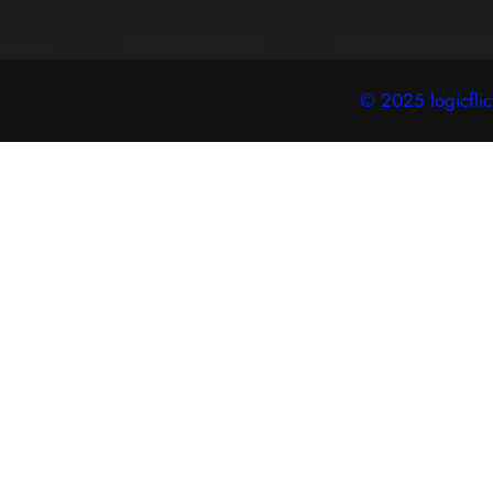
© 2025 logicflic