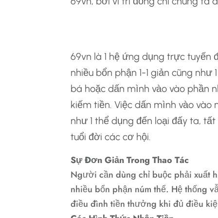
69vn, bởi vì trí đồng chí chúng ta 
Nền Tảng 69vn Là
69vn là 1 hệ ứng dụng trực tuyến
nhiều bổn phận 1-1 giản cũng như 
bá hoặc dấn mình vào vào phần 
kiếm tiền. Việc dấn mình vào và
như 1 thể dụng đến loại đấy ta, tấ
tuổi đời các cơ hội.
Sự Đơn Giản Trong Thao Tác
Người cần dùng chỉ buộc phải xuất h
nhiều bổn phận núm thể. Hệ thống v
điều đình tiền thưởng khi đủ điều ki