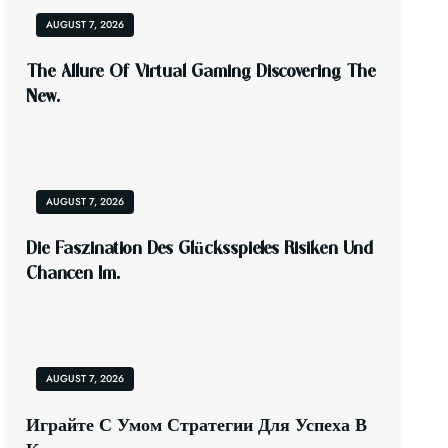
AUGUST 7, 2026
T
H
E
A
L
L
U
R
E
O
F
V
I
R
T
U
A
L
G
A
M
I
N
G
D
I
S
C
O
V
E
R
I
N
G
T
H
E
N
E
W
.
AUGUST 7, 2026
D
I
E
F
A
S
Z
I
N
A
T
I
O
N
D
E
S
G
L
Ü
C
K
S
S
P
I
E
L
E
S
R
I
S
I
K
E
N
U
N
D
C
H
A
N
C
E
N
I
M
.
AUGUST 7, 2026
И
Г
Р
А
Й
Т
Е
С
У
М
О
М
С
Т
Р
А
Т
Е
Г
И
И
Д
Л
Я
У
С
П
Е
Х
А
В