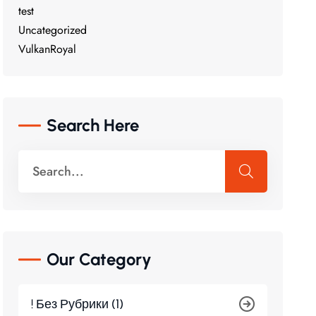
test
Uncategorized
VulkanRoyal
Search Here
Our Category
! Без Рубрики (1)