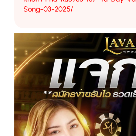
Song-03-2025/