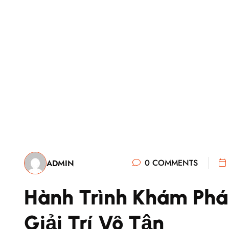
Logic Fli
0 COMMENTS
ADMIN
Hành Trình Khám Phá
Giải Trí Vô Tận