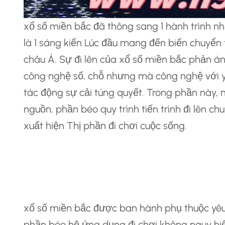
xổ số miền bắc đã thông sang 1 hành trình nh
là 1 sáng kiến Lúc đầu mang đến biến chuyển 
châu Á. Sự đi lên của xổ số miền bắc phản án
công nghệ số, chỗ nhưng mà công nghệ với yê
tác động sự cải túng quyết. Trong phần này,
nguồn, phần béo quy trình tiến trình đi lên c
xuất hiện Thị phần đi chơi cuộc sống.
Nguồn Gốc Với Sáng Kiế
Số Miền Bắc
xổ số miền bắc được ban hành phụ thuộc yêu c
phần béo hệ ứng dụng đi chơi không nguy hi