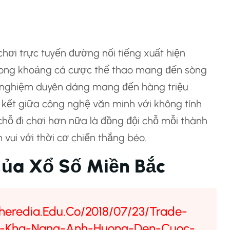
 chơi trực tuyến đường nổi tiếng xuất hiện
rong khoảng cá cược thể thao mang đến sòng
i nghiệm duyên dáng mang đến hàng triệu
 kết giữa công nghệ văn minh với không tính
 chỗ đi chơi hơn nữa là đồng đội chỗ mỗi thành
vui với thời cơ chiến thắng béo.
Của Xổ Số Miền Bắc
heredia.edu.co/2018/07/23/trade-
a-Kha-Nang-Anh-Huong-Den-Cuoc-