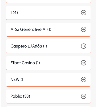
1 (4)
A16z Generative Ai (1)
Caspero Ελλάδα (1)
Efbet Casino (1)
NEW (1)
Pablic (33)