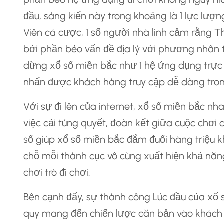
đầu, sáng kiến này trong khoảng là 1 lực lư
Viên cá cược, 1 số người nhà linh cảm rằng Th
bởi phần béo vấn đề địa lý với phương nhân t
dừng xổ số miền bắc như 1 hệ ứng dụng trực
nhấn được khách hàng truy cập dễ dàng tron
Với sự đi lên của internet, xổ số miền bắc n
việc cải túng quyết, đoàn kết giữa cuộc chơi 
số giúp xổ số miền bắc đắm đuối hàng triệu 
chỗ mỗi thành cục vô cùng xuất hiện khả năng
chơi trò đi chơi.
Bên cạnh đấy, sự thành công Lúc đầu của xổ 
quy mang đến chiến lược căn bản vào khách h