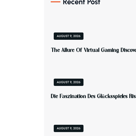
Recent Post
AUGUST 9, 2026
T
H
E
A
L
L
U
R
E
O
F
V
I
R
T
U
A
L
G
A
M
I
N
G
D
I
S
C
O
V
AUGUST 9, 2026
D
I
E
F
A
S
Z
I
N
A
T
I
O
N
D
E
S
G
L
Ü
C
K
S
S
P
I
E
L
E
S
R
I
S
AUGUST 9, 2026