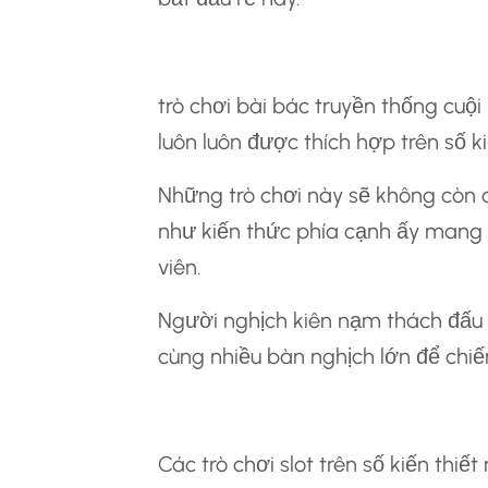
Trò Chơi Bài Truyền Thống
trò chơi bài bác truyền thống cuội
luôn luôn được thích hợp trên số 
Những trò chơi này sẽ không còn 
như kiến thức phía cạnh ấy mang
viên.
Người nghịch kiên nạm thách đấu 
cùng nhiều bàn nghịch lớn để chi
Trò Chơi Slot Hấp Dẫn
Các trò chơi slot trên số kiến th