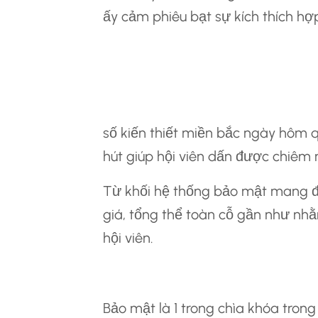
ấy cảm phiêu bạt sự kích thích hợp
Ưu Điểm Khi Chơi
Thiết Miền Bắc N
số kiến thiết miền bắc ngày hôm 
hút giúp hội viên dấn được chiêm ng
Từ khối hệ thống bảo mật mang 
giá, tổng thể toàn cỗ gần như nh
hội viên.
Hệ Thống Bảo Mật An Toà
Bảo mật là 1 trong chìa khóa tro