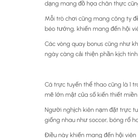
dạng mang đồ họa chân thực cũn
Mỗi trò chơi cũng mang công ty đ
béo tướng, khiến mang đến hội viê
Các vòng quay bonus cũng như khô
ngày càng cải thiện phần kịch tính
Cá Cược Thể Thao
Cá trực tuyến thể thao cũng là 1
mẽ lớn mật của số kiến thiết miề
Người nghịch kiên nạm đặt trực t
giống nhau như soccer, bóng rổ h
Điều này khiến mang đến hội viên 