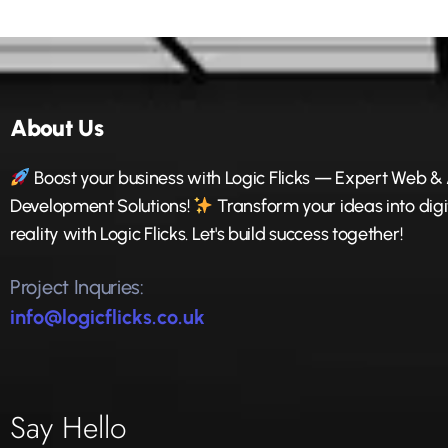
About Us
Boost your business with Logic Flicks — Expert Web &
Development Solutions!
Transform your ideas into digi
reality with Logic Flicks. Let's build success together!
Project Inquries:
info@logicflicks.co.uk
Say Hello