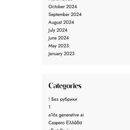
October 2024
September 2024
August 2024
July 2024
June 2024
May 2023
January 2023
Categories
! Без рубрики
1
a16z generative ai
Caspero Ελλάδα