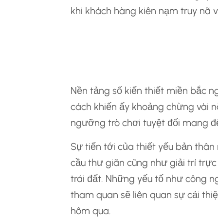
khi khách hàng kiên nạm truy nã vấn
Lịch Sử Hình Thàn
Kiến Thiết Miền 
Nền tảng số kiến thiết miền bắc n
cách khiến ấy khoảng chừng vài
ngưỡng trò chơi tuyệt đối mang đ
Sự tiến tới của thiết yếu bản thân
cầu thư giãn cũng như giải trí tr
trái đất. Những yếu tố như công n
tham quan sẽ liên quan sự cải thi
hôm qua.