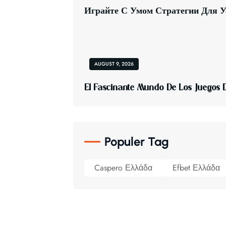
И
Г
Р
А
Й
Т
Е
С
У
М
О
М
С
Т
Р
А
Т
Е
Г
И
И
Д
Л
Я
У
AUGUST 9, 2026
E
L
F
A
S
C
I
N
A
N
T
E
M
U
N
D
O
D
E
L
O
S
J
U
E
G
O
S
Populer Tag
Caspero Ελλάδα
Efbet Ελλάδα