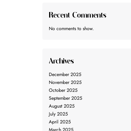
Recent Comments
No comments to show.
Archives
December 2025
November 2025
October 2025
September 2025
August 2025
July 2025
April 2025
March 2025